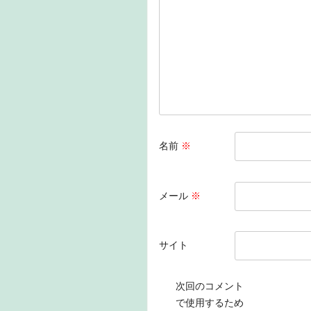
o
k
名前
※
メール
※
サイト
次回のコメント
で使用するため