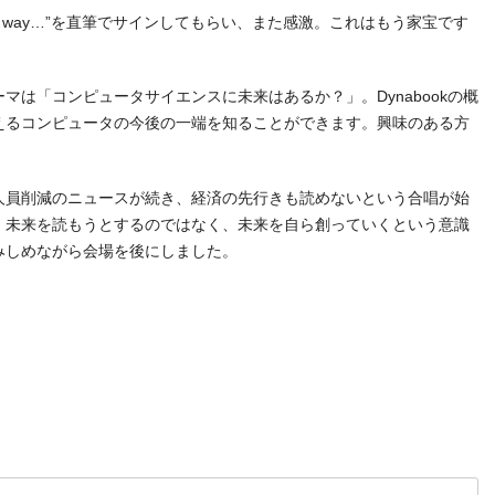
best way…”を直筆でサインしてもらい、また感激。これはもう家宝です
は「コンピュータサイエンスに未来はあるか？」。Dynabookの概
えるコンピュータの今後の一端を知ることができます。興味のある方
員削減のニュースが続き、経済の先行きも読めないという合唱が始
、未来を読もうとするのではなく、未来を自ら創っていくという意識
みしめながら会場を後にしました。
t