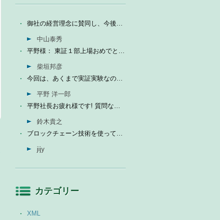
御社の経営理念に賛同し、今後の成長を期待して今日微量なが...
中山泰秀
平野様： 東証１部上場おめでとうございます。ひとえに平...
柴垣邦彦
今回は、あくまで実証実験なので、当社の売上に関しては未定...
平野 洋一郎
平野社長お疲れ様です! 質問なんですが、インフォテリアはソ...
鈴木貴之
ブロックチェーン技術を使って、現状それなりに触れる機会が...
jijy
→
カテゴリー
XML