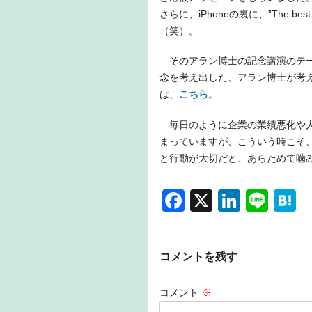
さらに、iPhoneの裏に、”The 
（笑）。
そのアラン博士の記念講演のテーマ
念を考え出した、アラン博士が考
は、
こちら
。
毎日のように企業の業績悪化や人
まっていますが、こういう時こそ
と行動が大切だと、あらためて噛
F
X
Li
Li
H
a
n
n
a
c
k
e
e
コメントを残す
e
e
n
b
dI
a
コメント
※
o
n