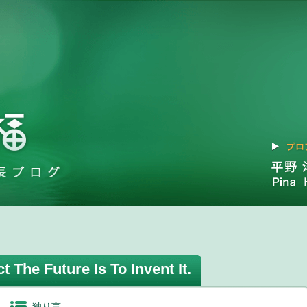
 The Future Is To Invent It.
独り言