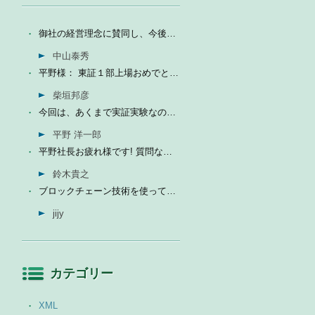
御社の経営理念に賛同し、今後の成長を期待して今日微量なが...
中山泰秀
平野様： 東証１部上場おめでとうございます。ひとえに平...
柴垣邦彦
今回は、あくまで実証実験なので、当社の売上に関しては未定...
平野 洋一郎
平野社長お疲れ様です! 質問なんですが、インフォテリアはソ...
鈴木貴之
ブロックチェーン技術を使って、現状それなりに触れる機会が...
jijy
カテゴリー
XML