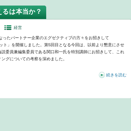
えるは本当か？
経営
になったパートナー企業のエグゼクティブの方々をお招きして
サミット」を開催しました。第5回目となる今回は、以前より懇意にさせ
論説委員兼編集委員である関口和一氏を特別講師にお招きして、これ
ィングについての考察を深めました。
続きを読む
t