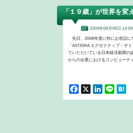
「１９歳」が世界を変
2009年08月06日 14:00
先日、2008年度に特にお世話
「ASTERIA エグゼクティブ・
ていただいている日本経済新聞の
からの企業におけるコンピューテ
F
X
Li
Li
H
a
n
n
a
c
k
e
e
e
e
n
b
dI
a