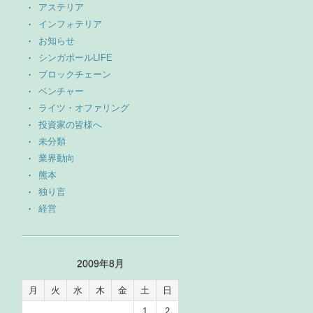
アステリア
インフォテリア
お知らせ
シンガポールLIFE
ブロックチェーン
ベンチャー
ライツ・オファリング
投資家の皆様へ
未分類
業界動向
熊本
独り言
経営
2009年8月
月
火
水
木
金
土
日
1
2