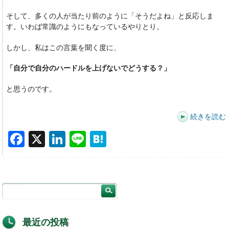
そして、多くの人が当たり前のように「そうだよね」と反応しま
す。いわば常識のようにもなっているやりとり。
しかし、私はこの言葉を聞く度に、
「自分で自分のハードルを上げないでどうする？」
と思うのです。
続きを読む
F
X
Li
Li
H
a
n
n
at
c
k
e
e
e
e
n
b
dI
a
o
n
最近の投稿