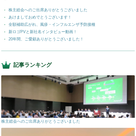
o
株主総会へのご出席ありがとうございました
k
あけましておめでとうございます！
全額補助広がれ、風疹・インフルエンザ予防接種
新ロゴPVと新社名インタビュー動画！
20年間、ご愛顧ありがとうございました！
記事ランキング
株主総会へのご出席ありがとうございました