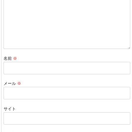
o
n
o
k
名前
※
メール
※
サイト