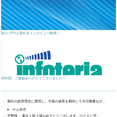
新ロゴPVと新社名インタビュー動画！
20年間、ご愛顧ありがとうございました！
御社の経営理念に賛同し、今後の成長を期待して今日微量なが...
中山泰秀
平野様： 東証１部上場おめでとうございます。ひとえに平...