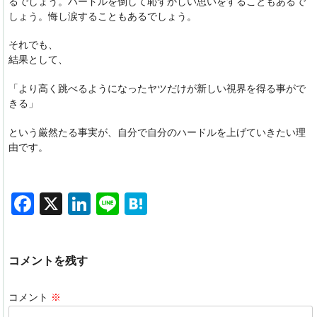
るでしょう。ハードルを倒して恥ずかしい思いをすることもあるで
しょう。悔し涙することもあるでしょう。
それでも、
結果として、
「より高く跳べるようになったヤツだけが新しい視界を得る事がで
きる」
という厳然たる事実が、自分で自分のハードルを上げていきたい理
由です。
F
X
Li
Li
H
a
n
n
at
c
k
e
e
コメントを残す
e
e
n
b
dI
a
コメント
※