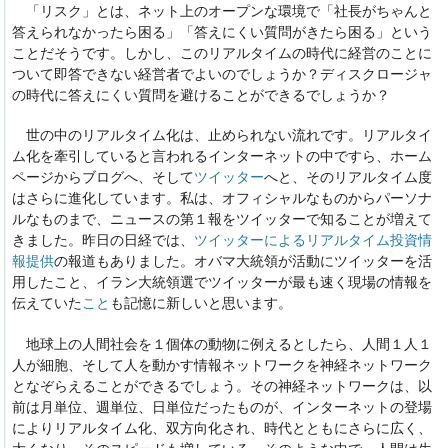
「リスク」とは、ネット上のオープンな環境で「社長がちゃんと
答えられなかったら困る」「答えにくい質問がきたら困る」という
ことだそうです。しかし、このリアルタイムの時代に経営のことに
ついて即答できない経営者でよいのでしょうか？ディスクロージャ
の時代に答えにくい質問を避けることができるでしょうか？
世の中のリアルタイム化は、止められない流れです。リアルタイ
ム化を牽引していると言われるインターネットの中ですら、ホーム
ページからブログへ、そして
ツイッター
へと、そのリアルタイム度
はさらに進化しています。私は、オフィシャルなものからパーソナ
ルなものまで、ニュースの第１報をツイッターで知ることが増えて
きました。昨日の日経では、
ツイッターによるリアルタイム投資情
報提供
の報道もありました。オバマ大統領が活動にツイッターを活
用したこと、イラン大統領選でツイッターが最も速く現場の情報を
伝えていた
こと
も記憶に新しいと思います。
地球上の人間社会を１個体の動物に例えるとしたら、人間１人１
人が細胞、そして人を動かす情報ネットワークを神経ネットワーク
となぞらえることができるでしょう。その神経ネットワークは、以
前は月単位、週単位、日単位だったものが、インターネットの登場
によりリアルタイム化、双方向化され、時代とともにさらに広く、