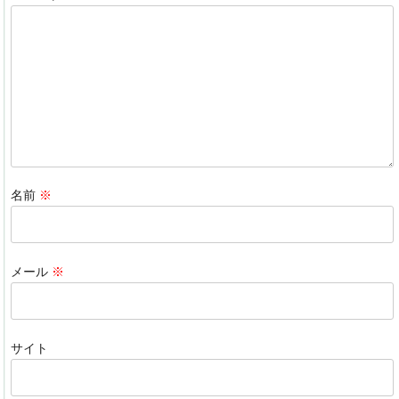
o
n
o
k
名前
※
メール
※
サイト