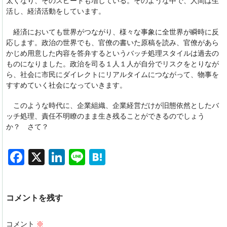
太くなり、そのスピードも増している。そのような中で、人間は生
活し、経済活動をしています。
経済においても世界がつながり、様々な事象に全世界が瞬時に反
応します。政治の世界でも、官僚の書いた原稿を読み、官僚があら
かじめ用意した内容を答弁するというバッチ処理スタイルは過去の
ものになりました。政治を司る１人１人が自分でリスクをとりなが
ら、社会に市民にダイレクトにリアルタイムにつながって、物事を
すすめていく社会になっていきます。
このような時代に、企業組織、企業経営だけが旧態依然としたバ
ッチ処理、責任不明瞭のまま生き残ることができるのでしょう
か？ さて？
F
X
Li
Li
H
a
n
n
at
c
k
e
e
コメントを残す
e
e
n
b
dI
a
コメント
※