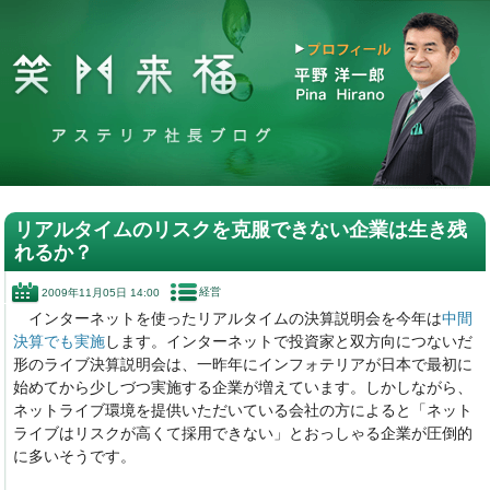
リアルタイムのリスクを克服できない企業は生き残
れるか？
経営
2009年11月05日 14:00
インターネットを使ったリアルタイムの決算説明会を今年は
中間
決算でも実施
します。インターネットで投資家と双方向につないだ
形のライブ決算説明会は、一昨年にインフォテリアが日本で最初に
始めてから少しづつ実施する企業が増えています。しかしながら、
ネットライブ環境を提供いただいている会社の方によると「ネット
ライブはリスクが高くて採用できない」とおっしゃる企業が圧倒的
に多いそうです。