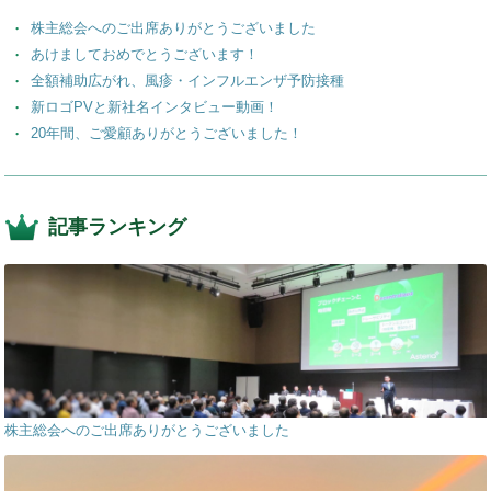
o
株主総会へのご出席ありがとうございました
k
あけましておめでとうございます！
全額補助広がれ、風疹・インフルエンザ予防接種
新ロゴPVと新社名インタビュー動画！
20年間、ご愛顧ありがとうございました！
記事ランキング
株主総会へのご出席ありがとうございました