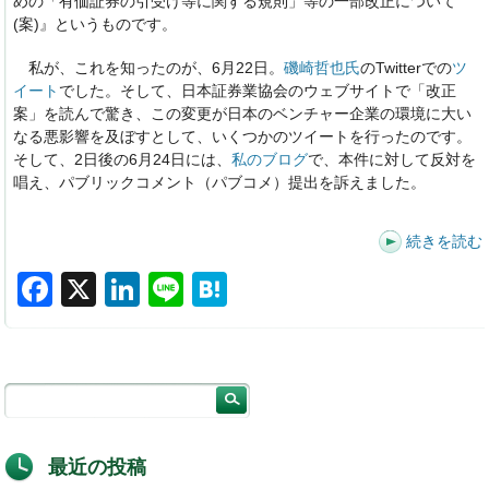
めの「有価証券の引受け等に関する規則」等の一部改正について
(案)』というものです。
私が、これを知ったのが、6月22日。
磯崎哲也氏
のTwitterでの
ツ
イート
でした。そして、日本証券業協会のウェブサイトで「改正
案」を読んで驚き、この変更が日本のベンチャー企業の環境に大い
なる悪影響を及ぼすとして、いくつかのツイートを行ったのです。
そして、2日後の6月24日には、
私のブログ
で、本件に対して反対を
唱え、パブリックコメント（パブコメ）提出を訴えました。
続きを読む
F
X
Li
Li
H
a
n
n
at
c
k
e
e
e
e
n
b
dI
a
o
n
最近の投稿