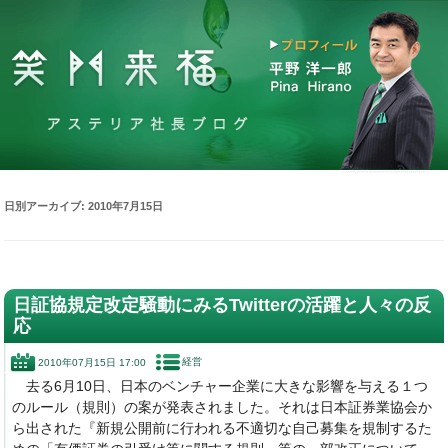
日別アーカイブ:
2010年7月15日
日証協規定改定騒動にみるTwitterの活躍と人々の反
応
経営
2010年07月15日 17:00
去る6月10日、日本のベンチャー企業に大きな影響を与える１つ
のルール（規則）の案が発表されました。それは日本証券業協会か
ら出された『新規公開前に行われる不適切な自己募集を規制するた