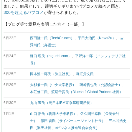
ました。結果として、締切ギリギリまでパブコメが続々と届き、
300を超えるパブコメ
が寄せられました。
【ブログ等で意見を表明した方々（一部）】
6月22日
西田隆一氏（TechCrunch）
、
平田大治氏（News2u）
、
吉
澤尚氏（弁護士）
6月24日
樋口 理氏（higuchi.com）
、
平野洋一郎 （インフォテリア社
長）
6月25日
岡本浩一郎氏（弥生社長）
、
堀江貴文氏
6月29日
大杉兼一氏（中央大学教授）
、
磯崎哲也氏（公認会計士）
、
本荘修二氏
、
渡辺千賀氏（Blueshift Global Partners社長）
6月30日
丸山 宏氏（元日本IBM東京基礎研所長）
7月1日
山口 浩氏（駒澤大学准教授）
、
佐久間裕幸氏（公認会計
士）
、
藤田 晋氏（サイバーエージェント社長）
、
三木谷浩史
氏（楽天社長、eビジネス推進連合会会長）