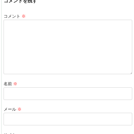
コメントを残す
e
e
n
b
dI
a
コメント
※
o
n
o
k
名前
※
メール
※