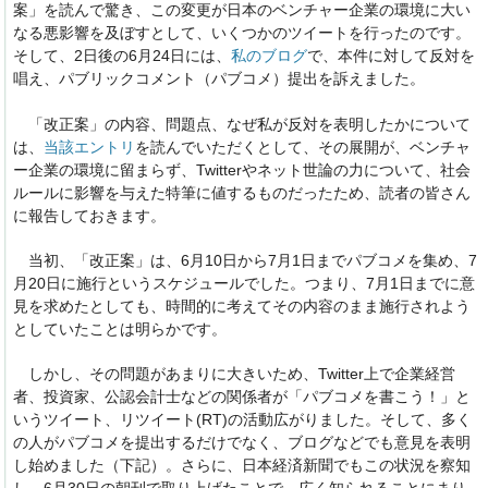
案」を読んで驚き、この変更が日本のベンチャー企業の環境に大い
なる悪影響を及ぼすとして、いくつかのツイートを行ったのです。
そして、2日後の6月24日には、
私のブログ
で、本件に対して反対を
唱え、パブリックコメント（パブコメ）提出を訴えました。
「改正案」の内容、問題点、なぜ私が反対を表明したかについて
は、
当該エントリ
を読んでいただくとして、その展開が、ベンチャ
ー企業の環境に留まらず、Twitterやネット世論の力について、社会
ルールに影響を与えた特筆に値するものだったため、読者の皆さん
に報告しておきます。
当初、「改正案」は、6月10日から7月1日までパブコメを集め、7
月20日に施行というスケジュールでした。つまり、7月1日までに意
見を求めたとしても、時間的に考えてその内容のまま施行されよう
としていたことは明らかです。
しかし、その問題があまりに大きいため、Twitter上で企業経営
者、投資家、公認会計士などの関係者が「パブコメを書こう！」と
いうツイート、リツイート(RT)の活動広がりました。そして、多く
の人がパブコメを提出するだけでなく、ブログなどでも意見を表明
し始めました（下記）。さらに、日本経済新聞でもこの状況を察知
し、6月30日の朝刊で取り上げたことで、広く知られることにまり