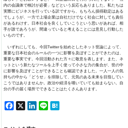
内の会議体で検討が必要」などという反応もありました。私たちは
実際にビジネスを行っている訳ですから、もちろん損得勘定はある
でしょうが、一方で上場企業は自社だけでなく社会に対しても責任
があるわけす。日本社会を良くしていこうという思いがあれば、相
手が誰であろうが、間違っていると考えることには意見し行動した
いものです。
いずれにしても、今回Twitterを始めとしたネット世論によって、
重要な日本社会のルールの一つに影響を及ぼすことができたのは、
重要な事実です。今回活動された方々に敬意を表します。また、ネ
ットという新たなツールを上手く使って小さな力の集合が、世の中
に影響を及ぼすことができることも確認できました。一人一人の気
持ちの中から「どうせ」を排除して、元気のある未来を目指してい
こうではありませんか。政治や経済を嘆いていても始まらない。自
分の手の届く場所でできることはたくさんあります。
F
X
Li
Li
H
a
n
n
at
c
k
e
e