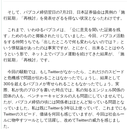
そして、パブコメ締切翌日の7月2日、日本証券協会は異例の「施
行延期」「再検討」を発表せざるを得ない状況となったわけです。
これまで、いわゆるパブコメは、「公に意見を聞いた証拠を残
す」ためのものと揶揄されたりしていました。今回、パブコメ活動
をする仲間うちでも「出したところで何も変わらないのでは？」と
いう懐疑論があったのは事実ですが、とにかく、出来ることはやろ
うという形で、ネット上でパブコメ運動を続けてきた結果が、「施
行延期」「再検討」です。
今回の騒動では、もしTwitterがなかったら、これだけのスピード
と危機感で問題が伝わることはなかったでしょうし、結果として
300を超えるパブコメが寄せられることもなかったでしょう。実
際、私が先のブログを書いた時点では、私の知るエンジェル関係の
団体の人も、ベンチャーキャピタルの人も問題にしていませんでし
たが、パブコメ締切の頃には関係者はほとんど知っている問題とな
っていました。私は既にTwitterを3年以上使っていて、これまでにも
Twitterのスピード、価値を何回も感じていますが、今回は社会ルー
ルに物申すツールとして活躍し、改めてTwitterの威力を感じまし
た。