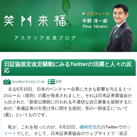
日証協規定改定騒動にみるTwitterの活躍と人々の反
応
経営
2010年07月15日 17:00
去る6月10日、日本のベンチャー企業に大きな影響を与える１つ
のルール（規則）の案が発表されました。それは日本証券業協会か
ら出された『新規公開前に行われる不適切な自己募集を規制するた
めの「有価証券の引受け等に関する規則」等の一部改正について
(案)』というものです。
私が、これを知ったのが、6月22日。
磯崎哲也氏
のTwitterでの
ツ
イート
でした。そして、日本証券業協会のウェブサイトで「改正