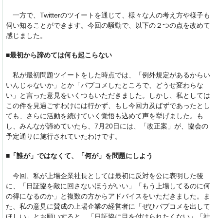
一方で、Twitterのツイートを通じて、様々な人の考え方や様子も
伺い知ることができます。今回の騒動で、以下の２つの点を改めて
感じました。
■
最初から諦めては何も起こらない
私が最初問題ツイートをした時点では、「例外規定があるからい
いんじゃないか」とか「パブコメしたところで、どうせ変わらな
い」と言った意見をいくつもいただきました。しかし、私としては
この件を見過ごすわけには行かず、もし今回力及ばずであったとし
ても、さらに活動を続けていく覚悟も込めて声を挙げました。も
し、みんなが諦めていたら、7月20日には、「改正案」が、協会の
予定通りに施行されていたわけです。
■
「誰が」ではなくて、「何が」を問題にしよう
今回、私が上場企業社長としては最初に反対を公に表明した後
に、「日証協を敵に回さないほうがいい」「もう上場してるのに何
の得になるのか」と複数の方からアドバイスをいただきました。ま
た、私の意見に賛成の上場企業の経営者に「ぜひパブコメを出して
ほしい」とお願いすると、「日証協に目を付けられたくない」「社