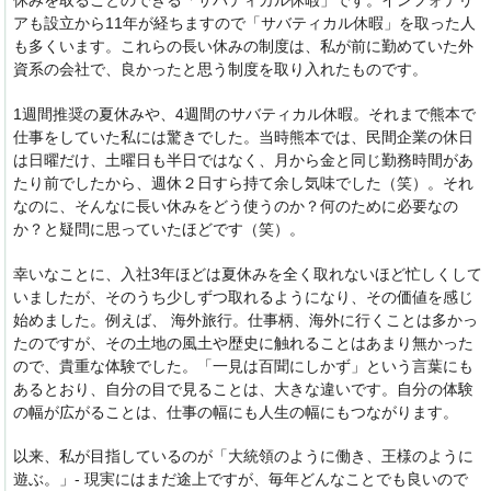
休みを取ることのできる「サバティカル休暇」です。インフォテリ
アも設立から11年が経ちますので「サバティカル休暇」を取った人
も多くいます。これらの長い休みの制度は、私が前に勤めていた外
資系の会社で、良かったと思う制度を取り入れたものです。
1週間推奨の夏休みや、4週間のサバティカル休暇。それまで熊本で
仕事をしていた私には驚きでした。当時熊本では、民間企業の休日
は日曜だけ、土曜日も半日ではなく、月から金と同じ勤務時間があ
たり前でしたから、週休２日すら持て余し気味でした（笑）。それ
なのに、そんなに長い休みをどう使うのか？何のために必要なの
か？と疑問に思っていたほどです（笑）。
幸いなことに、入社3年ほどは夏休みを全く取れないほど忙しくして
いましたが、そのうち少しずつ取れるようになり、その価値を感じ
始めました。例えば、 海外旅行。仕事柄、海外に行くことは多かっ
たのですが、その土地の風土や歴史に触れることはあまり無かった
ので、貴重な体験でした。「一見は百聞にしかず」という言葉にも
あるとおり、自分の目で見ることは、大きな違いです。自分の体験
の幅が広がることは、仕事の幅にも人生の幅にもつながります。
以来、私が目指しているのが「大統領のように働き、王様のように
遊ぶ。」- 現実にはまだ途上ですが、毎年どんなことでも良いので