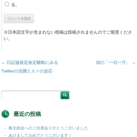
る。
※日本語文字が含まれない投稿は投稿されませんのでご留意くださ
い。
投稿ナビゲーション
←
日証協規定改定騒動にみる
頭の「一日一汗」
→
Twitterの活躍と人々の反応
最近の投稿
株主総会へのご出席ありがとうございました
あけましておめでとうございます！