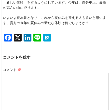
「新しい体験」をするようにしています。今年は、自分史上、最高
の高さの山に登ります。
いよいよ夏本番となり、これから夏休みを迎える人も多いと思いま
す。貴方の今年の夏休みの新たな体験は何でしょうか？
F
X
Li
Li
H
a
n
n
at
c
k
e
e
コメントを残す
e
e
n
b
dI
a
コメント
※
o
n
o
k