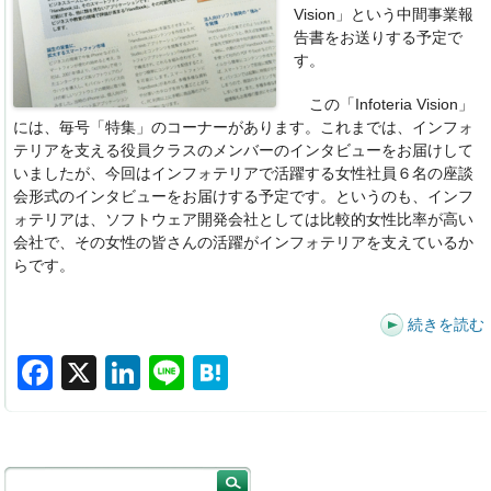
Vision」という中間事業報
告書をお送りする予定で
す。
この「Infoteria Vision」
には、毎号「特集」のコーナーがあります。これまでは、インフォ
テリアを支える役員クラスのメンバーのインタビューをお届けして
いましたが、今回はインフォテリアで活躍する女性社員６名の座談
会形式のインタビューをお届けする予定です。というのも、インフ
ォテリアは、ソフトウェア開発会社としては比較的女性比率が高い
会社で、その女性の皆さんの活躍がインフォテリアを支えているか
らです。
続きを読む
F
X
Li
Li
H
a
n
n
at
c
k
e
e
e
e
n