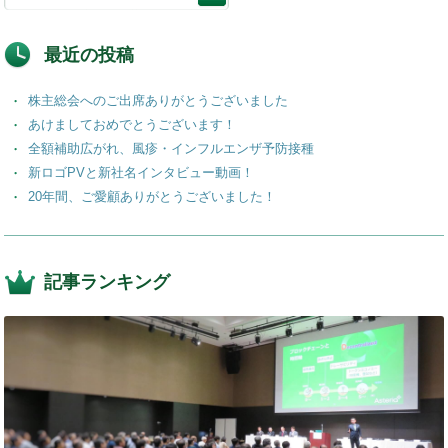
b
dI
a
o
n
最近の投稿
o
株主総会へのご出席ありがとうございました
k
あけましておめでとうございます！
全額補助広がれ、風疹・インフルエンザ予防接種
新ロゴPVと新社名インタビュー動画！
20年間、ご愛顧ありがとうございました！
記事ランキング