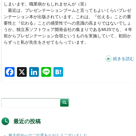
しまいます。職業病かもしれませんが（笑）
最近は、プレゼンテーションブームと言ってもよいくらいプレゼ
ンテーション本が出版されています。これは、『伝える』ことの重
要性と『伝わる』ことの感受性でへの意識の高まりではないでしょ
うか。独立系ソフトウェア開発会社の集まりであるMIJSでも、４年
前からプレゼンテーション合宿というものを実施していて、初回か
らずっと私が先生をさせてもらっています。
続きを読む
F
X
Li
Li
H
a
n
n
at
c
k
e
e
e
e
n
b
dI
a
o
n
最近の投稿
o
株主総会へのご出席ありがとうございました