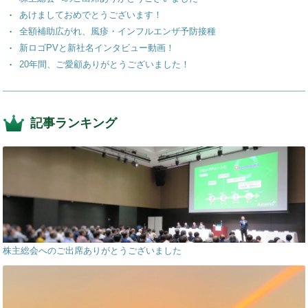
k
あけましておめでとうございます！
全額補助広がれ、風疹・インフルエンザ予防接種
新ロゴPVと新社名インタビュー動画！
20年間、ご愛顧ありがとうございました！
記事ランキング
株主総会へのご出席ありがとうございました