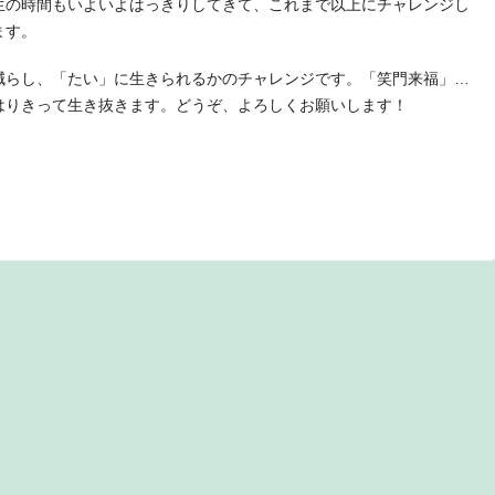
生の時間もいよいよはっきりしてきて、これまで以上にチャレンジし
ます。
減らし、「たい」に生きられるかのチャレンジです。「笑門来福」…
はりきって生き抜きます。どうぞ、よろしくお願いします！
t