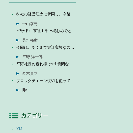
御社の経営理念に賛同し、今後の成長を期待して今日微量なが...
中山泰秀
平野様： 東証１部上場おめでとうございます。ひとえに平...
柴垣邦彦
今回は、あくまで実証実験なので、当社の売上に関しては未定...
平野 洋一郎
平野社長お疲れ様です! 質問なんですが、インフォテリアはソ...
鈴木貴之
ブロックチェーン技術を使って、現状それなりに触れる機会が...
jijy
カテゴリー
XML