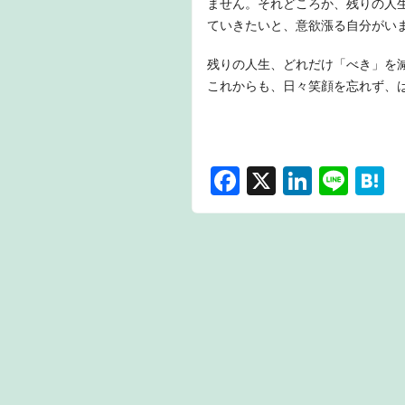
ません。それどころか、残りの人
ていきたいと、意欲漲る自分がい
残りの人生、どれだけ「べき」を
これからも、日々笑顔を忘れず、
F
X
Li
Li
H
a
n
n
a
c
k
e
e
e
e
n
b
dI
a
o
n
o
k