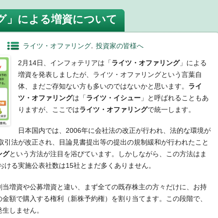
グ」による増資について
ライツ・オファリング
投資家の皆様へ
2月14日、インフォテリアは「
ライツ・オファリング
」による
増資を発表しましたが、ライツ・オファリングという言葉自
体、まだご存知ない方も多いのではないかと思います。
ライ
ツ・オファリング
は「
ライツ・イシュー
」と呼ばれることもあ
りますが、ここでは
ライツ・オファリング
で統一します。
日本国内では、2006年に会社法の改正が行われ、法的な環境が
品取引法が改正され、目論見書提出等の提出の規制緩和が行われたこと
ング
という方法が注目を浴びています。しかしながら、この方法はま
における実施公表社数は15社とまだ多くありません。
割当増資や公募増資と違い、まず全ての既存株主の方々だけに、お持
の金額で購入する権利（新株予約権）を割り当てます。この段階で、
発生しません。