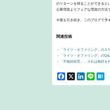
のリターンを得ることができると
公募増資よりフェアな増資の方法
今後も引き続き、このブログで
ラ
関連投稿
・
「ライツ・オファリング」のス
・
「ライツ・オファリング」のQ&
・
「不格好経営」、それは格好を
F
X
Li
Li
H
a
n
n
a
c
k
e
e
e
e
n
b
dI
a