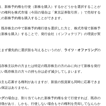
は、新株予約権を行使（新株を購入）するかどうかを選択することが
その権利を株式市場（今回の場合は「東京証券取引所」）で売却する
この新株予約権を購入することができます。
、既存株主の中で新株予約権行使を選択した方と、株式市場で新株予
（新株を購入）することで、発行会社（インフォテリア）の増資が実
にまず優先的に選択肢を与えるというのが、
ライツ・オファリング
の
既存株主以外の方または特定の既存株主の方のみに向けて新株を発行
ない既存株主の方々の持ち分は必ず減少してしまいます。
株主も応募する権利がありますが、新規の投資家も同時に応募できま
る保証はありません。
ング
の場合は、割り当てられた新株予約権を全て行使すれば、既存の
特徴があり、しかも、行使しない場合もその権利を売却してなんらか