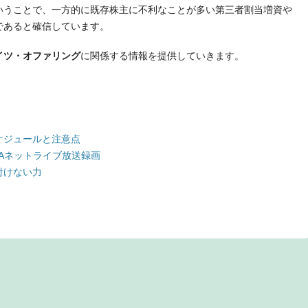
いうことで、一方的に既存株主に不利なことが多い第三者割当増資や
であると確信しています。
イツ・オファリング
に関係する情報を提供していきます。
ケジュールと注意点
Aネットライブ放送録画
付けない力
t