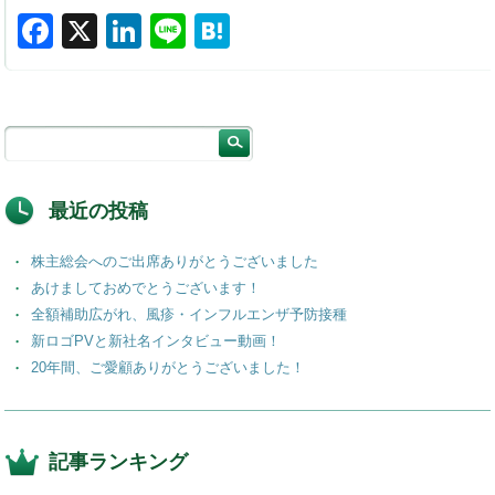
F
X
Li
Li
H
a
n
n
at
c
k
e
e
e
e
n
b
dI
a
o
n
最近の投稿
o
株主総会へのご出席ありがとうございました
k
あけましておめでとうございます！
全額補助広がれ、風疹・インフルエンザ予防接種
新ロゴPVと新社名インタビュー動画！
20年間、ご愛顧ありがとうございました！
記事ランキング