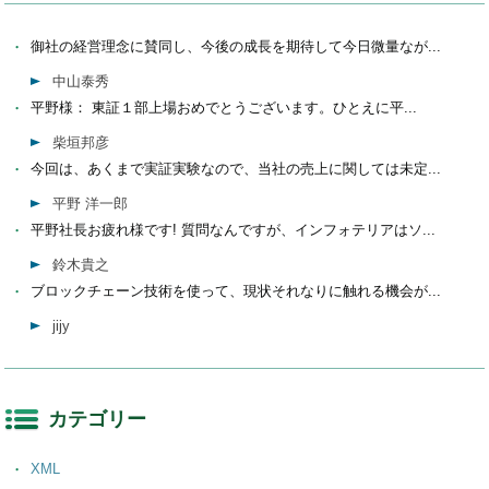
御社の経営理念に賛同し、今後の成長を期待して今日微量なが...
中山泰秀
平野様： 東証１部上場おめでとうございます。ひとえに平...
柴垣邦彦
今回は、あくまで実証実験なので、当社の売上に関しては未定...
平野 洋一郎
平野社長お疲れ様です! 質問なんですが、インフォテリアはソ...
鈴木貴之
ブロックチェーン技術を使って、現状それなりに触れる機会が...
jijy
カテゴリー
XML