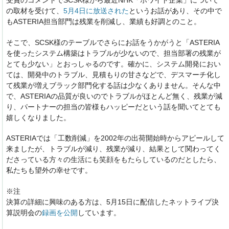
受賞のコメントでSCSK様から最近NHK「ホワイト企業」について
の取材を受けて、
5月4日に放送された
というお話があり、その中で
もASTERIA担当部門は残業を削減し、業績も好調とのこと。
そこで、SCSK様のテーブルでさらにお話をうかがうと「ASTERIA
を使ったシステム構築はトラブルが少ないので、担当部署の残業が
とても少ない」とおっしゃるのです。確かに、システム開発におい
ては、開発中のトラブル、見積もりの甘さなどで、デスマーチ化し
て残業が増えブラック部門化する話は少なくありません。そんな中
で、ASTERIAの品質が良いのでトラブルがほとんど無く、残業が減
り、パートナーの担当の皆様もハッピーだという話を聞いてとても
嬉しくなりました。
ASTERIAでは「工数削減」を2002年の出荷開始時からアピールして
来ましたが、トラブルが減り、残業が減り、結果として関わってく
ださっている方々の生活にも笑顔をもたらしているのだとしたら、
私たちも望外の幸せです。
※注
決算の詳細に興味のある方は、5月15日に配信したネットライブ決
算説明会の
録画を公開
しています。