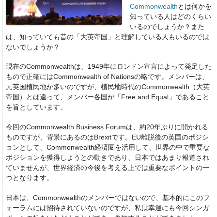
Commonwealth
とは何かを
知っている人はどのくらい
いるのでしょうか？また
は、知っていても昔の「大英帝国」と理解している人もいるのでは
ないでしょうか？
現在のCommonwealthは、1949年にロンドン宣言によって発足した
もので正確にはCommonwealth of Nationsの略です。メンバーは、
元英国植民地が多いのですが、植民地時代のCommonwealth（大英
帝国）とは違って、メンバー各国が「Free and Equal」であること
を旨としています。
今回のCommonwealth Business Forumは、約20年ぶりに開かれる
ものですが、背景にあるのはBrexitです。EU離脱後の英国のポジシ
ョンとして、Commonwealth経済圏を活用して、世界の中で重要な
ポジションを獲得しようとの動きであり、日本ではあまり報道され
ていませんが、世界経済の今後を考える上では重要なポイントの一
つとなります。
日本は、Commonwealthのメンバーではないので、基本的にこのフ
ォーラムには招待されていないのですが、私は幸運にも今回シンガ