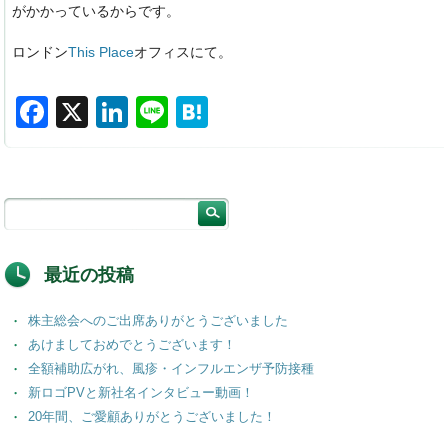
がかかっているからです。
ロンドン
This Place
オフィスにて。
F
X
Li
Li
H
a
n
n
at
c
k
e
e
e
e
n
b
dI
a
o
n
最近の投稿
o
株主総会へのご出席ありがとうございました
k
あけましておめでとうございます！
全額補助広がれ、風疹・インフルエンザ予防接種
新ロゴPVと新社名インタビュー動画！
20年間、ご愛顧ありがとうございました！