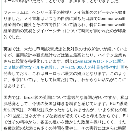
ポールの枠をいただくことができ、参加することができました。
フォーラムは、ヘンリー王子の挨拶とメイ首相のスピーチから始ま
りました。メイ首相はいつもの自信に満ちた口調でCommonwealth
経済圏の可能性とその方向性について語られ、特にCommonwealth
経済圏内の貿易とダイバーシティについて時間が割かれたのが印象
的でした。
英国では、未だにEU離脱賛成派と反対派のせめぎ合いが続いていま
すが、雇用統計や観光統計などは過去最高となり、ハイテク企業も
さらに投資を積極化しています。例えば
Amazonもロンドンに新た
に３棟の巨大なビルを建設し、さらに5,000人の社員を増やす計画
を
発表しており、これはヨーロッパ最大の拠点となります。このよう
に、東京にいては、そして報道だけでは、わからない活気がここに
はあります。
国内では、Brexit後の英国について悲観的な論調が多いですが、私は
肌感覚として、今後の英国は輝きを増すと感じています。EUの護送
船団方式は、20世紀は良かったかもしれませんが、いまや変化の速
い21世紀にはネガティブな要因が増えていると考えるからです。EU
ではその精神から、各国の違いを活かした政策を採りにくく、また
各種政策の決定にも多くの時間を費やし、その実行にはさらに時間