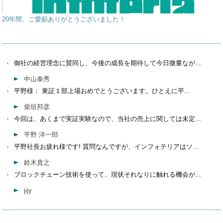
20年間、ご愛顧ありがとうございました！
御社の経営理念に賛同し、今後の成長を期待して今日微量なが...
中山泰秀
平野様： 東証１部上場おめでとうございます。ひとえに平...
柴垣邦彦
今回は、あくまで実証実験なので、当社の売上に関しては未定...
平野 洋一郎
平野社長お疲れ様です! 質問なんですが、インフォテリアはソ...
鈴木貴之
ブロックチェーン技術を使って、現状それなりに触れる機会が...
jijy