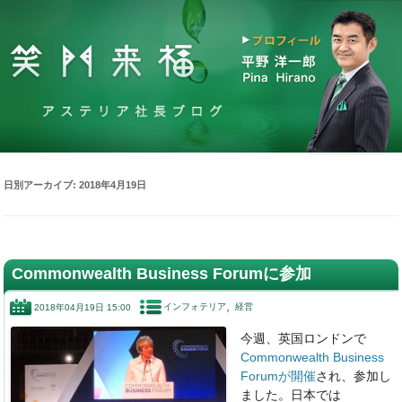
日別アーカイブ:
2018年4月19日
Commonwealth Business Forumに参加
インフォテリア
経営
2018年04月19日 15:00
今週、英国ロンドンで
Commonwealth Business
Forumが開催
され、参加し
ました。日本では