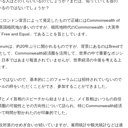
いる人はどのくらいいるのでしょうか？または、知っていても昔の
いるのではないでしょうか？
9年にロンドン宣言によって発足したもので正確にはCommonwealth of
元英国植民地が多いのですが、植民地時代のCommonwealth（大英帝
ee and Equal」であることを旨としています。
ess Forumは、約20年ぶりに開かれるものですが、背景にあるのはBrexitで
して、Commonwealth経済圏を活用して、世界の中で重要なポジシ
、日本ではあまり報道されていませんが、世界経済の今後を考える上
ます。
メンバーではないので、基本的にこのフォーラムには招待されていないので
ールの枠をいただくことができ、参加することができました。
拶とメイ首相のスピーチから始まりました。メイ首相はいつもの自信
h経済圏の可能性とその方向性について語られ、特にCommonwealth経済
いて時間が割かれたのが印象的でした。
と反対派のせめぎ合いが続いていますが、雇用統計や観光統計などは過