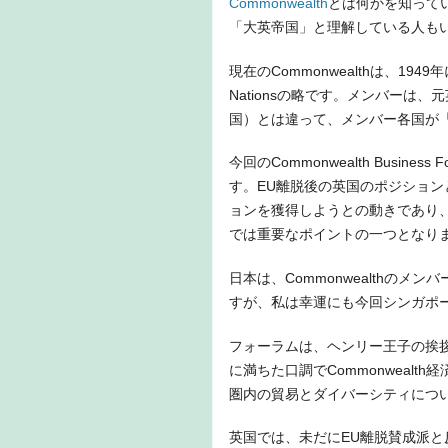
Commonwealth
とは何かを知って
「大英帝国」と理解している人も
現在のCommonwealthは、194
Nationsの略です。メンバーは、
国）とは違って、メンバー各国が「Fr
今回のCommonwealth Busin
す。EU離脱後の英国のポジションと
ョンを獲得しようとの動きであり
では重要なポイントの一つとなり
日本は、Commonwealthの
すが、私は幸運にも今回シンガポ
フォーラムは、ヘンリー王子の挨
に満ちた口調でCommonwealt
圏内の貿易とダイバーシティにつ
英国では、未だにEU離脱賛成派