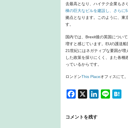
去最高となり、ハイテク企業もさ
棟の巨大なビルを建設し、さらに5,
拠点となります。このように、東
す。
国内では、Brexit後の英国に
増すと感じています。EUの護送船
21世紀にはネガティブな要因が増
した政策を採りにくく、また各種
っているからです。
ロンドン
This Place
オフィスにて
F
X
Li
Li
H
a
n
n
a
c
k
e
e
コメントを残す
e
e
n