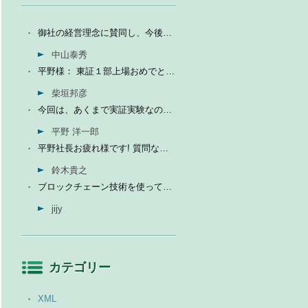
御社の経営理念に賛同し、今後の成長を期待して今日微量なが...
中山泰秀
平野様： 東証１部上場おめでとうございます。ひとえに平...
柴垣邦彦
今回は、あくまで実証実験なので、当社の売上に関しては未定...
平野 洋一郎
平野社長お疲れ様です! 質問なんですが、インフォテリアはソ...
鈴木貴之
ブロックチェーン技術を使って、現状それなりに触れる機会が...
jijy
カテゴリー
XML