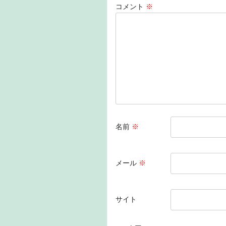
b
dI
a
コメント
※
o
n
o
k
名前
※
メール
※
サイト