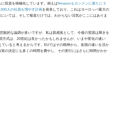
らに投資を積極化しています。例えば
Amazonもロンドンに新たに３
000人の社員を増やす計画
を発表しており、これはヨーロッパ最大の
京にいては、そして報道だけでは、わからない活気がここにはありま
ついて悲観的な論調が多いですが、私は肌感覚として、今後の英国は輝きを
団方式は、20世紀は良かったかもしれませんが、いまや変化の速い
えていると考えるからです。EUではその精神から、各国の違いを活か
政策の決定にも多くの時間を費やし、その実行にはさらに時間がかか
。
t