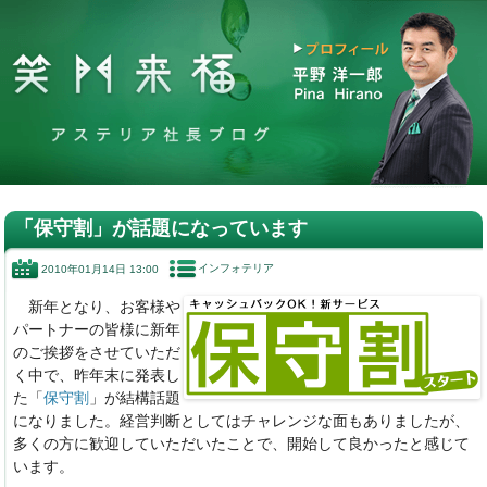
「保守割」が話題になっています
インフォテリア
2010年01月14日 13:00
新年となり、お客様や
パートナーの皆様に新年
のご挨拶をさせていただ
く中で、昨年末に発表し
た「
保守割
」が結構話題
になりました。経営判断としてはチャレンジな面もありましたが、
多くの方に歓迎していただいたことで、開始して良かったと感じて
います。