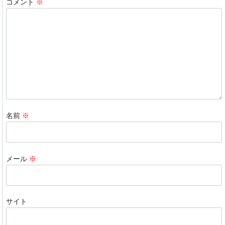
b
dI
a
コメント
※
o
n
o
k
名前
※
メール
※
サイト