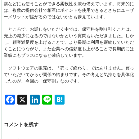
講などにも使うことができる柔軟性を兼ね備えています。将来的に
は、複数の提供会社で相互にポイントを使用できるとさらにユーザ
ーメリットが拡がるのではないかとも夢見ています。
ところで、お話しをいただく中では、保守料を割り引くことは、
売上の減少になるのではないかという質問もいただきました。しか
し、顧客満足度を上げることで、より長期に利用を継続していただ
くことにつながり、また企業への信頼度も上がることで長期的には
業績にもプラスになると確信しています。
ソフトウェアの販売は、「売って終わり」ではありません。買っ
ていただいてからが関係の始まりです。その考えと気持ちを具体化
したのが、今回の「保守割」なのです。
F
X
Li
Li
H
a
n
n
at
c
k
e
e
コメントを残す
e
e
n