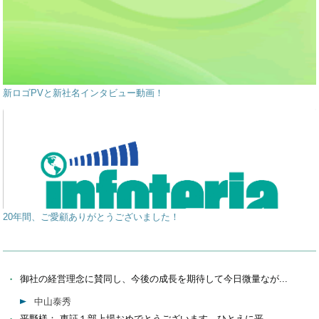
新ロゴPVと新社名インタビュー動画！
20年間、ご愛顧ありがとうございました！
御社の経営理念に賛同し、今後の成長を期待して今日微量なが...
中山泰秀
平野様： 東証１部上場おめでとうございます。ひとえに平...