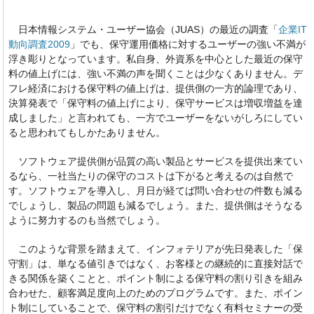
日本情報システム・ユーザー協会（JUAS）の最近の調査「
企業IT
動向調査2009
」でも、保守運用価格に対するユーザーの強い不満が
浮き彫りとなっています。私自身、外資系を中心とした最近の保守
料の値上げには、強い不満の声を聞くことは少なくありません。デ
フレ経済における保守料の値上げは、提供側の一方的論理であり、
決算発表で「保守料の値上げにより、保守サービスは増収増益を達
成しました」と言われても、一方でユーザーをないがしろにしてい
ると思われてもしかたありません。
ソフトウェア提供側が品質の高い製品とサービスを提供出来てい
るなら、一社当たりの保守のコストは下がると考えるのは自然で
す。ソフトウェアを導入し、月日が経てば問い合わせの件数も減る
でしょうし、製品の問題も減るでしょう。また、提供側はそうなる
ように努力するのも当然でしょう。
このような背景を踏まえて、インフォテリアが先日発表した「保
守割」は、単なる値引きではなく、お客様との継続的に直接対話で
きる関係を築くことと、ポイント制による保守料の割り引きを組み
合わせた、顧客満足度向上のためのプログラムです。また、ポイン
ト制にしていることで、保守料の割引だけでなく有料セミナーの受