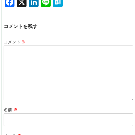
F
X
Li
Li
H
a
n
n
at
c
k
e
e
コメントを残す
e
e
n
b
dI
a
コメント
※
o
n
o
k
名前
※