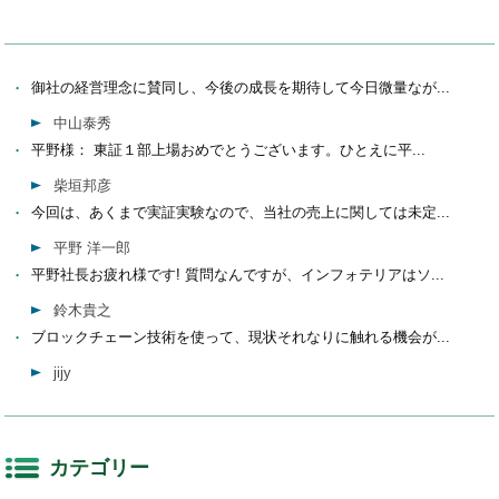
御社の経営理念に賛同し、今後の成長を期待して今日微量なが...
中山泰秀
平野様： 東証１部上場おめでとうございます。ひとえに平...
柴垣邦彦
今回は、あくまで実証実験なので、当社の売上に関しては未定...
平野 洋一郎
平野社長お疲れ様です! 質問なんですが、インフォテリアはソ...
鈴木貴之
ブロックチェーン技術を使って、現状それなりに触れる機会が...
jijy
カテゴリー