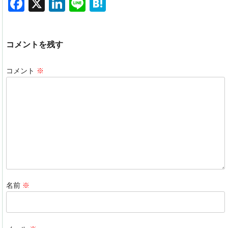
F
X
Li
Li
H
a
n
n
at
c
k
e
e
コメントを残す
e
e
n
b
dI
a
コメント
※
o
n
o
k
名前
※