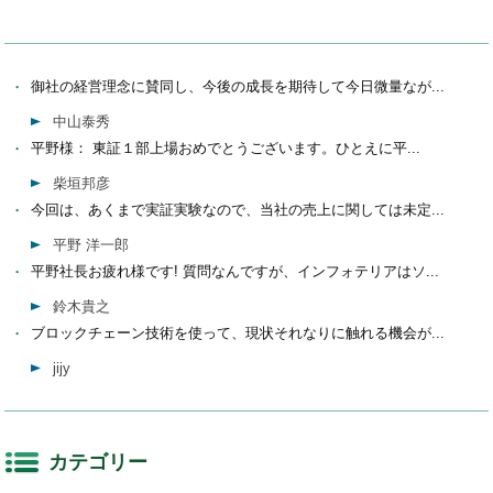
御社の経営理念に賛同し、今後の成長を期待して今日微量なが...
中山泰秀
平野様： 東証１部上場おめでとうございます。ひとえに平...
柴垣邦彦
今回は、あくまで実証実験なので、当社の売上に関しては未定...
平野 洋一郎
平野社長お疲れ様です! 質問なんですが、インフォテリアはソ...
鈴木貴之
ブロックチェーン技術を使って、現状それなりに触れる機会が...
jijy
カテゴリー