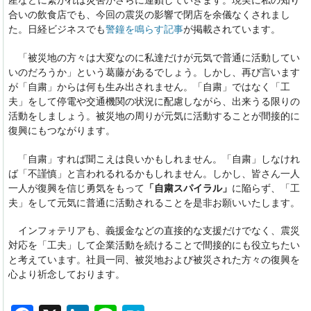
産などに繋がれば災害がさらに連鎖していきます。現実に私の知り
合いの飲食店でも、今回の震災の影響で閉店を余儀なくされまし
た。日経ビジネスでも
警鐘を鳴らす記事
が掲載されています。
「被災地の方々は大変なのに私達だけが元気で普通に活動してい
いのだろうか」という葛藤があるでしょう。しかし、再び言います
が「自粛」からは何も生み出されません。「自粛」ではなく「工
夫」をして停電や交通機関の状況に配慮しながら、出来うる限りの
活動をしましょう。被災地の周りが元気に活動することが間接的に
復興にもつながります。
「自粛」すれば聞こえは良いかもしれません。「自粛」しなけれ
ば「不謹慎」と言われるれるかもしれません。しかし、皆さん一人
一人が復興を信じ勇気をもって
「自粛スパイラル」
に陥らず、「工
夫」をして元気に普通に活動されることを是非お願いいたします。
インフォテリアも、義援金などの直接的な支援だけでなく、震災
対応を「工夫」して企業活動を続けることで間接的にも役立ちたい
と考えています。社員一同、被災地および被災された方々の復興を
心より祈念しております。