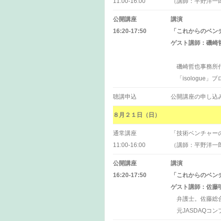
11:00-16:00
（講師：平野洋一
公開講座
講演
16:20-17:50
「これからのベン
ゲスト講師：磯崎
磯崎哲也事務所代
「isologue
聴講申込
公開講座の申し込
８月２１日（日）
通常講座
「技術ベンチャー
11:00-16:00
（講師：平野洋一
公開講座
講演
16:20-17:50
「これからのベン
ゲスト講師：佐藤
弁護士。佐藤総合
元JASDAQコ