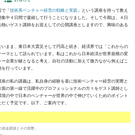
院で「
技術系ベンチャー経営の戦略と実践
」という講座を持って教え
期集中４日間で凝縮して行うことになりました。そして今期は、４日
の熱いゲスト講師をお迎えしての公開講座としますので、興味のある
いまま、東日本大震災そして円高と続き、経済界では「これからの
テーマとして語られています。私はこれから日本経済が世界規模の変
ャー企業が鍵となると考え、自社の活動に加えて微力ながら例えばこ
動を行っています。
座の私の講義は、私自身の経験を基に技術ベンチャー経営の実際と
方面の第一線で活躍中のプロフェッショナルの方々をゲスト講師とし
環境の中で日本のベンチャーが世界の中で伸びていくためのポイント
ただく予定です。以下、ご案内です。
の資金調達とその実際」