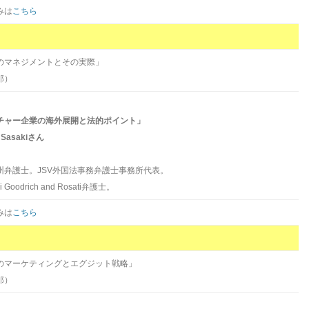
みは
こちら
のマネジメントとその実際」
郎）
チャー企業の海外展開と法的ポイント」
Sasakiさん
弁護士。JSV外国法事務弁護士事務所代表。
i Goodrich and Rosati弁護士。
みは
こちら
のマーケティングとエグジット戦略」
郎）