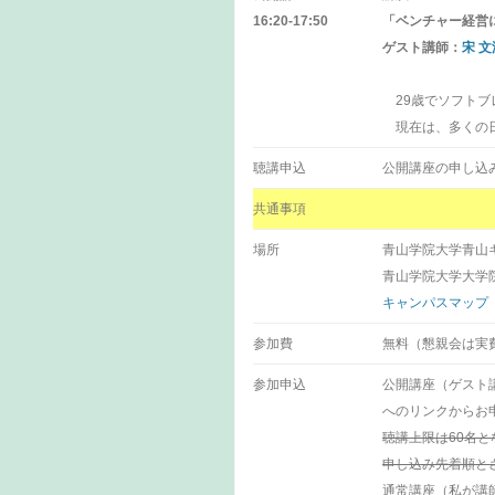
16:20-17:50
「ベンチャー経営
ゲスト講師：
宋 文
29歳でソフトブ
現在は、多くの日
聴講申込
公開講座の申し込
共通事項
場所
青山学院大学青山
青山学院大学大学院
キャンパスマップ
参加費
無料（懇親会は実
参加申込
公開講座（ゲスト講
へのリンクからお
聴講上限は60名
申し込み先着順と
通常講座（私が講