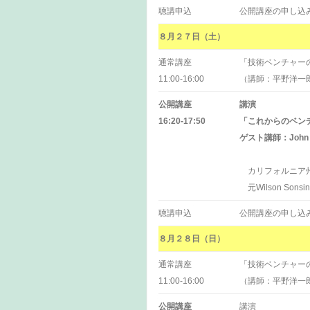
聴講申込
公開講座の申し込
８月２７日（土）
通常講座
「技術ベンチャー
11:00-16:00
（講師：平野洋一
公開講座
講演
16:20-17:50
「これからのベン
ゲスト講師：John 
カリフォルニア州
元Wilson Sonsin
聴講申込
公開講座の申し込
８月２８日（日）
通常講座
「技術ベンチャー
11:00-16:00
（講師：平野洋一
公開講座
講演