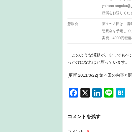
yhirano.aoga
所属をお送りくだ
懇親会
第１〜３回は、講
懇親会を予定して
実費、4000円程
このような活動が、少しでもベン
っかけになればと願っています。
[更新 2011/8/22] 第４回の内
F
X
Li
Li
H
a
n
n
a
c
k
e
e
コメントを残す
e
e
n
b
dI
a
コメント
※