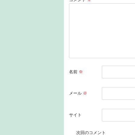
o
n
o
k
名前
※
メール
※
サイト
次回のコメント