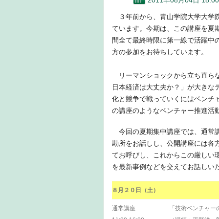
2011年08月04日 18:00
３年前から、青山学院大学大学
ています。今期は、この講座を夏
間全て最終時限に第一線で活躍中
方の参加をお待ちしています。
リーマンショックから立ち直らな
日本経済は大丈夫か？」が大きな
化と競争で戦っていくにはベンチ
の講座のようなベンチャー推進活
今回の夏期集中講座では、通常講
勘所をお話しし、公開講座には各
てお呼びし、これからこの厳しい
を最新事例などを交えてお話しい
８月２０日（土）
通常講座
「技術ベンチャー