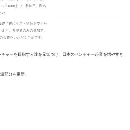
ku@gmail.comまで、参加日、氏名、
さい。
義終了後にゲスト講師を交えた
います。希望者のみの参加で、
度の会費をいただく予定です。
チャーを目指す人達を元気づけ、日本のベンチャー起業を増やすき
容と関連部分を更新。
t