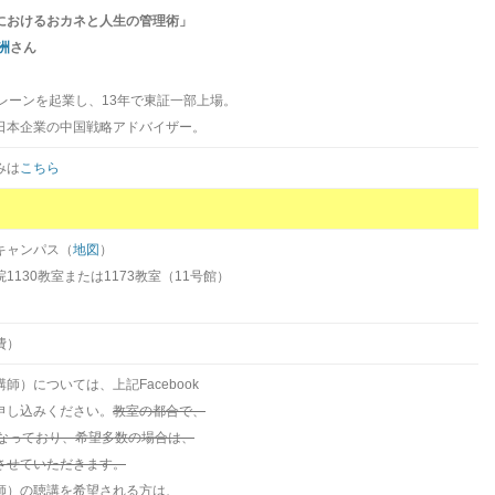
におけるおカネと人生の管理術」
洲
さん
レーンを起業し、13年で東証一部上場。
本企業の中国戦略アドバイザー。
みは
こちら
キャンパス（
地図
）
1130教室または1173教室（11号館）
費）
師）については、上記Facebook
申し込みください。
教室の都合で、
となっており、希望多数の場合は、
させていただきます。
師）の聴講を希望される方は、