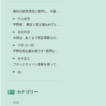
御社の経営理念に賛同し、今後の成長を期待して今日微量なが...
中山泰秀
平野様： 東証１部上場おめでとうございます。ひとえに平...
柴垣邦彦
今回は、あくまで実証実験なので、当社の売上に関しては未定...
平野 洋一郎
平野社長お疲れ様です! 質問なんですが、インフォテリアはソ...
鈴木貴之
ブロックチェーン技術を使って、現状それなりに触れる機会が...
jijy
カテゴリー
XML