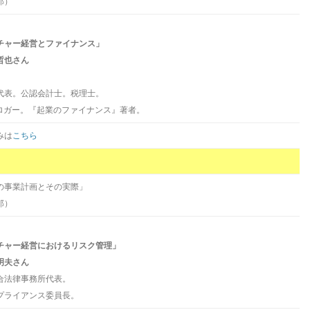
郎）
チャー経営とファイナンス」
哲也さん
表。公認会計士。税理士。
」ブロガー。『起業のファイナンス』著者。
みは
こちら
の事業計画とその実際」
郎）
チャー経営におけるリスク管理」
明夫さん
法律事務所代表。
ンプライアンス委員長。