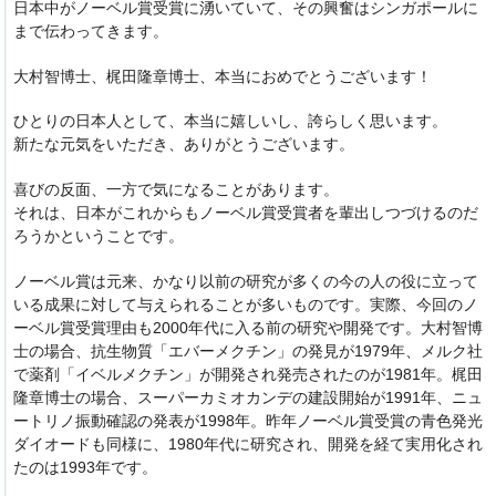
日本中がノーベル賞受賞に湧いていて、その興奮はシンガポールに
まで伝わってきます。
大村智博士、梶田隆章博士、本当におめでとうございます！
ひとりの日本人として、本当に嬉しいし、誇らしく思います。
新たな元気をいただき、ありがとうございます。
喜びの反面、一方で気になることがあります。
それは、日本がこれからもノーベル賞受賞者を輩出しつづけるのだ
ろうかということです。
ノーベル賞は元来、かなり以前の研究が多くの今の人の役に立って
いる成果に対して与えられることが多いものです。実際、今回のノ
ーベル賞受賞理由も2000年代に入る前の研究や開発です。大村智博
士の場合、抗生物質「エバーメクチン」の発見が1979年、メルク社
で薬剤「イベルメクチン」が開発され発売されたのが1981年。梶田
隆章博士の場合、スーパーカミオカンデの建設開始が1991年、ニュ
ートリノ振動確認の発表が1998年。昨年ノーベル賞受賞の青色発光
ダイオードも同様に、1980年代に研究され、開発を経て実用化され
たのは1993年です。