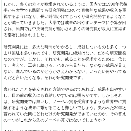
しかし、多くの方々が危惧されているように、国内では1990年代後
半から大学でも民間でも研究開発において直接的な成果や収入を重
視するようになり、長い時間かけてじっくり研究開発するようなこ
とが減っていきました。大学では成果の出やすいテーマに予算が回
され、民間では中央研究所が縮小され多くの研究員が収入に直結す
る部署に回されました。
研究開発には、多大な時間がかかるし、成就しないものも多く、つ
まり無駄も多いものです。研究開発に絶対はない。だから研究開発
なのですが。しかし、それでも、或ることを探求するために、信じ
て、考えて、工夫し続ける。ハタから見たら、なかなか成果が見え
ない、進んでいるのかどうかさえわからない、いったい何やってる
んだと言いたくなる。それが研究開発です。
言われたことを確立された方法でやるのであれば、成果も出やすい
し、目の前の収入にも直結しやすいのは明らかです。しかしそれ
は、研究開発では無いし、ノーベル賞を受賞するような世界中に貢
献するような成果に繋がることも難しいでしょう。失われた20年と
言われていた間にどれだけの研究開発ができていたのか、その答え
の一つがこれから先のノーベル賞ではないでしょうか？