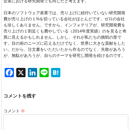
企業における研究開発でも同じだと考えます。
日本のソフトウェア産業では、売り上げに紐付いていない研究開発
費が売り上げの１%を切っている会社がほとんどです。ゼロの会社
も珍しくありません。ですから、インフォテリアが、研究開発費を
売り上げの１割近くも費やしている（2014年度実績）のを見ると奇
異に見えるかもしれません。しかし、それが私たちの挑戦の形で
す。目の前のニーズに応えるだけでなく、世界に大きな貢献をした
い。だから、注文書をいただいたから作るのでなく、失敗があろう
が、無駄があろうが、自らのテーマを研究し開発を続けるのです。
F
X
Li
Li
H
a
n
n
at
c
k
e
e
コメントを残す
e
e
n
b
dI
a
コメント
※
o
n
o