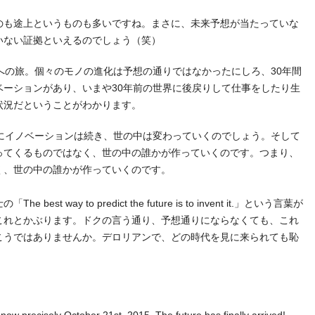
のも途上というものも多いですね。まさに、未来予想が当たっていな
いない証拠といえるのでしょう（笑）
への旅。個々のモノの進化は予想の通りではなかったにしろ、30年間
ベーションがあり、いまや30年前の世界に後戻りして仕事をしたり生
状況だということがわかります。
らにイノベーションは続き、世の中は変わっていくのでしょう。そして
ってくるものではなく、世の中の誰かが作っていくのです。つまり、
く、世の中の誰かが作っていくのです。
t way to predict the future is to invent it.」という言葉が
これとかぶります。ドクの言う通り、予想通りにならなくても、これ
こうではありませんか。デロリアンで、どの時代を見に来られても恥
is now precisely October 21st, 2015. The future has finally arrived!