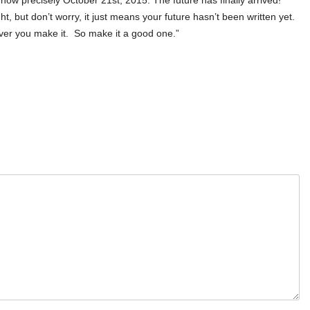
ught, but don’t worry, it just means your future hasn’t been written yet.
ever you make it. So make it a good one.”
t