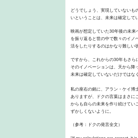
どうでしょう、実現していないも
いということは、未来は確定して
映画が想定していた30年後の未来
を振り返ると世の中で数々のイノ
活をしたりするのはかなり難しい
ですから、これからの30年もさ
そのイノベーションは、天から降
未来は確定していないだけではな
私の座右の銘に、アラン・ケイ博士の「The bes
ありますが、ドクの言葉はまさに
からも自らの未来を作り続けてい
ずかしくないように。
（参考：ドクの発言全文）
“If my calculations are correct, it 