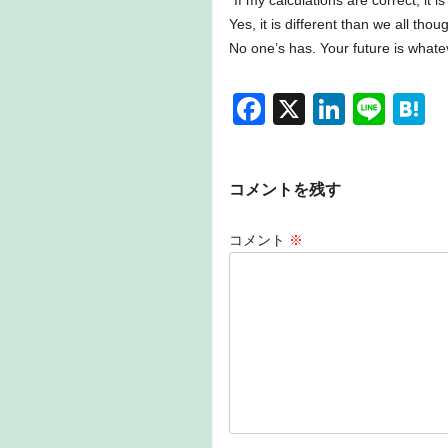
Yes, it is different than we all tho
No one’s has. Your future is what
F
X
Li
Li
H
a
n
n
a
c
k
e
e
コメントを残す
e
e
n
b
dI
a
コメント
※
o
n
o
k