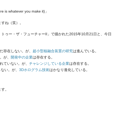
 whatever you make it)」
ますね（笑）。
ゥー・ザ・フューチャーII」で描かれた2015年10月21日と、今日
だ存在しない。が、
超小型核融合装置の研究
は進んでいる。
。が、
開発中の企業
は存在する。
れていない。が、
チャレンジしている企業
は存在する。
しない。が、
3Dホログラム技術
はかなり進化している。
ます。