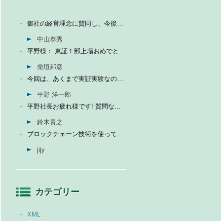
御社の経営理念に賛同し、今後の成長を期待して今日微量なが...
中山泰秀
平野様： 東証１部上場おめでとうございます。ひとえに平...
柴垣邦彦
今回は、あくまで実証実験なので、当社の売上に関しては未定...
平野 洋一郎
平野社長お疲れ様です! 質問なんですが、インフォテリアはソ...
鈴木貴之
ブロックチェーン技術を使って、現状それなりに触れる機会が...
jijy
カテゴリー
XML