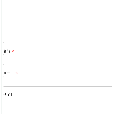
o
n
o
k
名前
※
メール
※
サイト