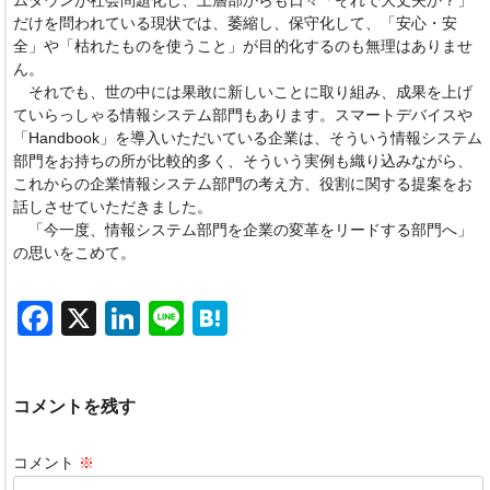
ムダウンが社会問題化し、上層部からも日々「それで大丈夫か？」
だけを問われている現状では、萎縮し、保守化して、「安心・安
全」や「枯れたものを使うこと」が目的化するのも無理はありませ
ん。
それでも、世の中には果敢に新しいことに取り組み、成果を上げ
ていらっしゃる情報システム部門もあります。スマートデバイスや
「Handbook」を導入いただいている企業は、そういう情報システム
部門をお持ちの所が比較的多く、そういう実例も織り込みながら、
これからの企業情報システム部門の考え方、役割に関する提案をお
話しさせていただきました。
「今一度、情報システム部門を企業の変革をリードする部門へ」
の思いをこめて。
F
X
Li
Li
H
a
n
n
at
c
k
e
e
コメントを残す
e
e
n
b
dI
a
コメント
※