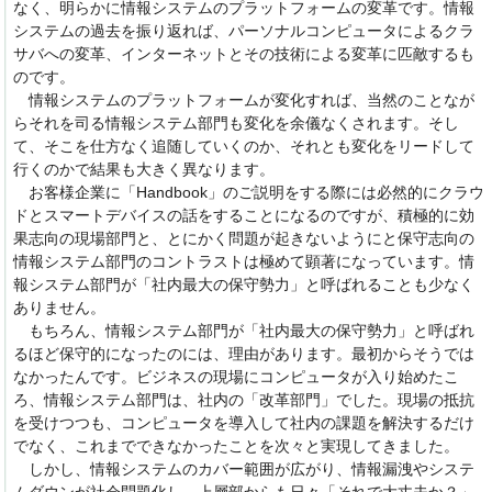
なく、明らかに情報システムのプラットフォームの変革です。情報
システムの過去を振り返れば、パーソナルコンピュータによるクラ
サバへの変革、インターネットとその技術による変革に匹敵するも
のです。
情報システムのプラットフォームが変化すれば、当然のことなが
らそれを司る情報システム部門も変化を余儀なくされます。そし
て、そこを仕方なく追随していくのか、それとも変化をリードして
行くのかで結果も大きく異なります。
お客様企業に「Handbook」のご説明をする際には必然的にクラウ
ドとスマートデバイスの話をすることになるのですが、積極的に効
果志向の現場部門と、とにかく問題が起きないようにと保守志向の
情報システム部門のコントラストは極めて顕著になっています。情
報システム部門が「社内最大の保守勢力」と呼ばれることも少なく
ありません。
もちろん、情報システム部門が「社内最大の保守勢力」と呼ばれ
るほど保守的になったのには、理由があります。最初からそうでは
なかったんです。ビジネスの現場にコンピュータが入り始めたこ
ろ、情報システム部門は、社内の「改革部門」でした。現場の抵抗
を受けつつも、コンピュータを導入して社内の課題を解決するだけ
でなく、これまでできなかったことを次々と実現してきました。
しかし、情報システムのカバー範囲が広がり、情報漏洩やシステ