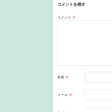
c
k
e
e
コメントを残す
e
e
n
b
dI
a
コメント
※
o
n
o
k
名前
※
メール
※