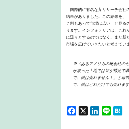
国際的に有名な某リサーチ会社の
結果がありました。この結果を、
７割もあって市場は広い」と見る
ります。インフォテリアは、これ
に汲々とするのではなく、まだ新
市場を広げていきたいと考えてい
※《あるアメリカの靴会社の
が渡った土地では皆が裸足で
で、靴は売れません！」と報
で、靴はどれだけでも売れま
F
X
Li
Li
H
a
n
n
a