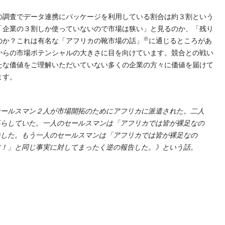
調査でデータ連携にパッケージを利用している割合は約３割という
「企業の３割しか使っていないので市場は狭い」と見るのか、「残り
※
のか？これは有名な「アフリカの靴市場の話」
に通じるところがあ
からの市場ポテンシャルの大きさに目を向けています。競合との戦い
たな価値をご理解いただいていない多くの企業の方々に価値を届けて
ます。
セールスマン２人が市場開拓のためにアフリカに派遣された。二人
暮らしていた。一人のセールスマンは「アフリカでは皆が裸足なの
告した。もう一人のセールスマンは「アフリカでは皆が裸足なの
す！」と同じ事実に対してまったく逆の報告した。》という話。
t