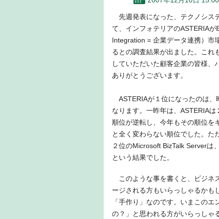
2007年12月10日 15:00
先週発表になった、テクノシステ
て、インフォテリアのASTERIAがEAI（En
Integration = 企業データ連
るとの調査結果が出ました。これも、
していただいた顧客企業の皆様、
ありがとうございます。
ASTERIAが１位になったのは
なります。一昨年は、ASTERIAは２位
順位が逆転し、今年もその順位を
と全く変わらない順位でした。ただ、
２位のMicrosoft BizTalk
という結果でした。
このような事を書くと、ビジネス
ージされる方もいらっしゃるかもし
「手作り」なのです。いまこのエ
の？」と思われる方がいらっしゃ