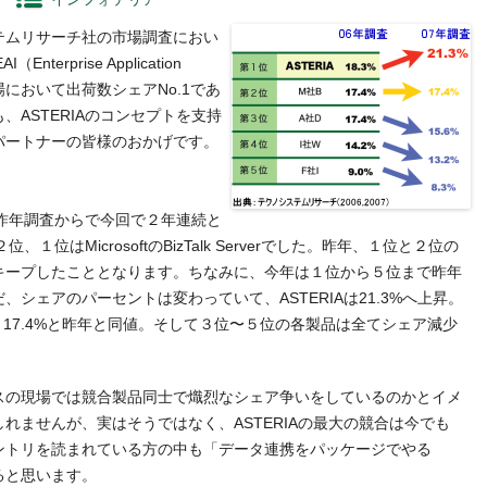
ムリサーチ社の市場調査におい
terprise Application
携）市場において出荷数シェアNo.1であ
ASTERIAのコンセプトを支持
パートナーの皆様のおかげです。
、昨年調査からで今回で２年連続と
、１位はMicrosoftのBizTalk Serverでした。昨年、１位と２位の
キープしたこととなります。ちなみに、今年は１位から５位まで昨年
シェアのパーセントは変わっていて、ASTERIAは21.3%へ上昇。
 Serverは、17.4%と昨年と同値。そして３位〜５位の各製品は全てシェア減少
の現場では競合製品同士で熾烈なシェア争いをしているのかとイメ
れませんが、実はそうではなく、ASTERIAの最大の競合は今でも
ントリを読まれている方の中も「データ連携をパッケージでやる
ると思います。