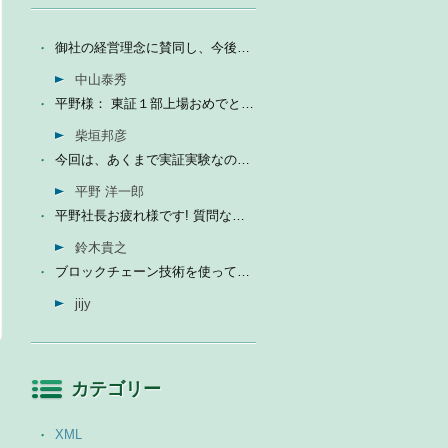
御社の経営理念に賛同し、今後の成長を期待して今日微量なが...
中山泰秀
平野様： 東証１部上場おめでとうございます。ひとえに平...
柴垣邦彦
今回は、あくまで実証実験なので、当社の売上に関しては未定...
平野 洋一郎
平野社長お疲れ様です! 質問なんですが、インフォテリアはソ...
鈴木貴之
ブロックチェーン技術を使って、現状それなりに触れる機会が...
jijy
カテゴリー
→
XML