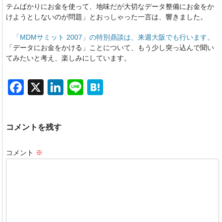
テムばかりにお金を使って、地味だが大切なデータ整備にお金をか
けようとしないのが問題」とおっしゃった一言は、響きました。
「MDMサミット 2007」の特別鼎談は、来週大阪でも行います。
「データにお金をかける」ことについて、もう少し突っ込んで聞い
てみたいと考え、楽しみにしています。
F
X
Li
Li
H
a
n
n
at
c
k
e
e
コメントを残す
e
e
n
b
dI
a
コメント
※
o
n
o
k