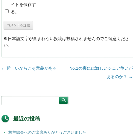
イトを保存す
る。
※日本語文字が含まれない投稿は投稿されませんのでご留意くださ
い。
投稿ナビゲーション
←
難しいからこそ意義がある
No.1の裏には激しいシェア争いが
あるのか？
→
最近の投稿
株主総会へのご出席ありがとうございました