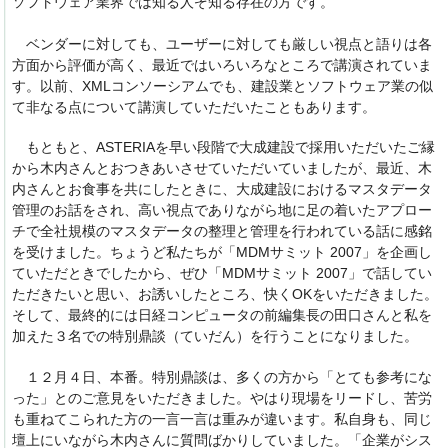
ソフトウェア業界では知る人ぞ知る存在の方です。
ベンダーに対しても、ユーザーに対しても厳しい視点と語りは各
方面から評価が高く、最近ではいろいろなところで講演されていま
す。以前、XMLコンソーシアムでも、建設業とソフトウェア業の似
て非なる点について講演していただいたこともあります。
もともと、ASTERIAを早い段階で大成建設で採用いただいたご縁
から木内さんとおつきあいさせていただいていましたが、最近、木
内さんとお食事を共にしたときに、大成建設におけるマスタデータ
管理のお話をされ、高い視点でありながら地に足の着いたアプロー
チで全社規模のマスタデータの整理と管理を行われている話に感銘
を受けました。ちょうど私たちが「MDMサミット 2007」を企画し
ていただときでしたから、ぜひ「MDMサミット 2007」で話してい
ただきたいと思い、お誘いしたところ、快くOKをいただきました。
そして、最終的には日経コンピュータの前編集長の田口さんと私を
加えた３名での特別鼎談（ていだん）を行うことになりました。
１２月４日、本番。特別鼎談は、多くの方から「とても参考にな
った」とのご意見をいただきました。やはり現場をリードし、苦労
も重ねてこられた方の一言一言は重みが違います。私自身も、同じ
壇上にいながら木内さんに質問ばかりしていました。「企業がシス