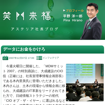
データにお金をかけろ
インフォテリア
2007年12月07日 17:00
今週火曜日に開催した、「MDMサミッ
ト 2007」の特別鼎談に、大成建設のCIO
役（正確には、社長室理事情報企画部長）
である木内里美氏に登壇いただきました。
木内さんは、土木の現場から情報企画に移
られ、大成建設のIT革新をリードされてき
た方で、日経情報ストラテジーの初代
「CIO オブ・ザ・イヤー」に選ばれるなど