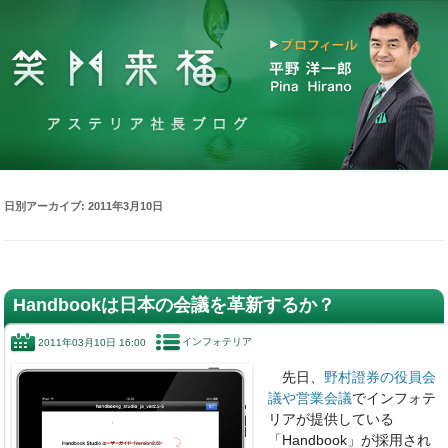
日別アーカイブ:
2011年3月10日
Handbookは日本の会議を革新するか？
インフォテリア
2011年03月10日 16:00
先日、
野村證券の役員会
議や営業会議
でインフォテ
リアが提供している
「Handbook」が採用され