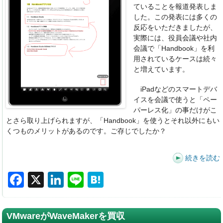
ていることを報道発表しま
した。この発表には多くの
反応をいただきましたが、
実際には、役員会議や社内
会議で「Handbook」を利
用されているケースは続々
と増えています。
iPadなどのスマートデバ
イスを会議で使うと「ペー
パーレス化」の事だけがこ
とさら取り上げられますが、「Handbook」を使うとそれ以外にもい
くつものメリットがあるのです。ご存じでしたか？
続きを読む
F
X
Li
Li
H
a
n
n
at
c
k
e
e
VMwareがWaveMakerを買収