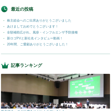
b
dI
a
o
n
最近の投稿
o
株主総会へのご出席ありがとうございました
k
あけましておめでとうございます！
全額補助広がれ、風疹・インフルエンザ予防接種
新ロゴPVと新社名インタビュー動画！
20年間、ご愛顧ありがとうございました！
記事ランキング