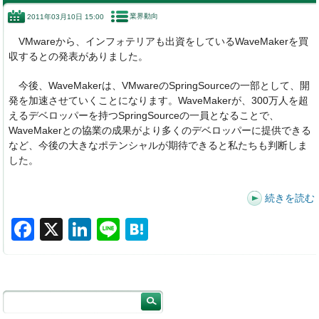
e
e
n
業界動向
2011年03月10日 15:00
b
dI
a
VMwareから、インフォテリアも出資をしているWaveMakerを買
o
n
収するとの発表がありました。
o
今後、WaveMakerは、VMwareのSpringSourceの一部として、開
k
発を加速させていくことになります。WaveMakerが、300万人を超
えるデベロッパーを持つSpringSourceの一員となることで、
WaveMakerとの協業の成果がより多くのデベロッパーに提供できる
など、今後の大きなポテンシャルが期待できると私たちも判断しま
した。
続きを読む
F
X
Li
Li
H
a
n
n
at
c
k
e
e
e
e
n