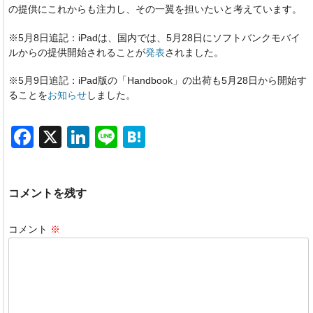
の提供にこれからも注力し、その一翼を担いたいと考えています。
※5月8日追記：iPadは、国内では、5月28日にソフトバンクモバイ
ルからの提供開始されることが
発表
されました。
※5月9日追記：iPad版の「Handbook」の出荷も5月28日から開始す
ることを
お知らせ
しました。
F
X
Li
Li
H
a
n
n
at
c
k
e
e
コメントを残す
e
e
n
b
dI
a
コメント
※
o
n
o
k