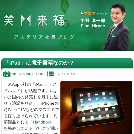
「iPad」は電子書籍なのか？
インフォテリア
2010年05月07日 17:00
米Apple社の「iPad」（ア
イパッド）が話題です。いよ
いよ国内の発売も今月末に迫
り（追記あり※）、iPhoneの
時以上にTVなどのマスコミで
も採り上げられています。対
応製品として「
Handbook
」
を発表している当社にも問い