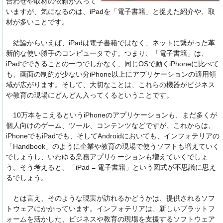
合わせや取材の依頼が入って
いますが、気になるのは、iPadを「電子書籍」と捉えた紹介や、取
材が多いことです。
結論からいえば、iPadは電子書籍ではなく、ネットに繋がった革
新的な使い勝手のコンピュータです。つまり、「電子書籍」は、
iPadでできることの一つでしかなく、同じOSで動くiPhoneに比べて
も、画面の制約が少ない分iPhone以上にアプリケーションの適用領
域が広がります。そして、大切なことは、これらの機器がビジネス
や教育の現場にどんどん入ってくるということです。
10万本をこえるというiPhoneのアプリケーションも、まだ多くが
個人向けのゲーム、ツール、コンテンツなどですが、これからは、
iPhoneでもiPadでも、そしてAndroidにおいても、インフォテリアの
「Handbook」のように企業や教育の現場で使うソフトも増えていく
でしょうし、いわゆる業務アプリケーションも増えていくでしょ
う。そう考えると、「iPad = 電子書籍」という図式が不思議に思え
るでしょう。
とは言え、そのような現実が訪れるかどうかは、提供されるソフ
トウェアにかかっています。インフォテリアは、新しいプラットフ
ォームを活かした、ビジネスや教育の現場を支援するソフトウェア