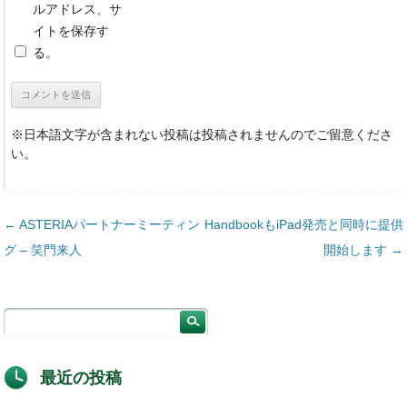
ルアドレス、サ
イトを保存す
る。
※日本語文字が含まれない投稿は投稿されませんのでご留意くださ
い。
投稿ナビゲーション
←
ASTERIAパートナーミーティン
HandbookもiPad発売と同時に提供
グ – 笑門来人
開始します
→
最近の投稿