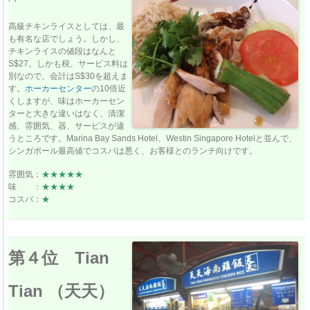
高級チキンライスとしては、最
も有名な店でしょう。しかし、
チキンライスの値段はなんと
S$27。しかも税、サービス料は
別なので、会計はS$30を超えま
す。
ホーカーセンター
の10倍近
くしますが、味はホーカーセン
ターと大きな違いはなく、清潔
感、雰囲気、器、サービスが違
うところです。Marina Bay Sands Hotel、Westin Singapore Hotelと並んで、
シンガポール最高値でコスパは悪く、お客様とのランチ向けです。
雰囲気：
★★★★★
味 ：
★★★★
コスパ：
★
第４位 Tian
Tian （天天）