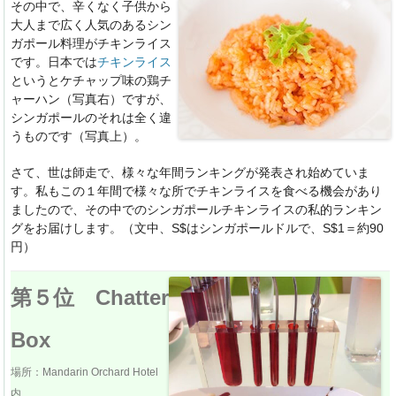
その中で、辛くなく子供から
大人まで広く人気のあるシン
ガポール料理がチキンライス
です。日本では
チキンライス
というとケチャップ味の鶏チ
ャーハン（写真右）ですが、
シンガポールのそれは全く違
うものです（写真上）。
さて、世は師走で、様々な年間ランキングが発表され始めていま
す。私もこの１年間で様々な所でチキンライスを食べる機会があり
ましたので、その中でのシンガポールチキンライスの私的ランキン
グをお届けします。（文中、S$はシンガポールドルで、S$1＝約90
円）
第５位 Chatter
Box
場所：Mandarin Orchard Hotel
内