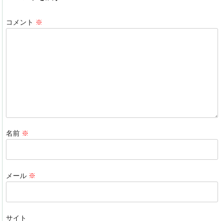
e
e
n
b
dI
a
コメント
※
o
n
o
k
名前
※
メール
※
サイト