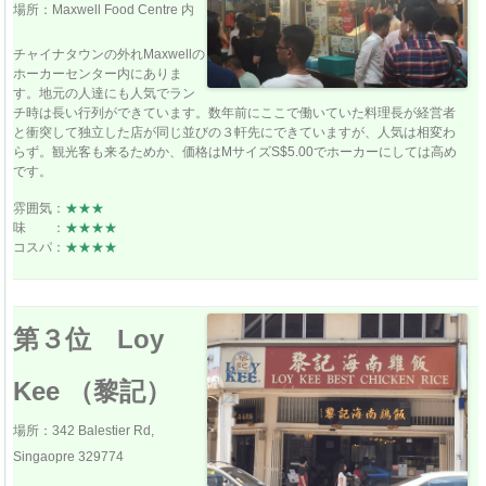
場所：Maxwell Food Centre 内
チャイナタウンの外れMaxwellの
ホーカーセンター内にありま
す。地元の人達にも人気でラン
チ時は長い行列ができています。数年前にここで働いていた料理長が経営者
と衝突して独立した店が同じ並びの３軒先にできていますが、人気は相変わ
らず。観光客も来るためか、価格はMサイズS$5.00でホーカーにしては高め
です。
雰囲気：
★★★
味 ：
★★★★
コスパ：
★★★★
第３位 Loy
Kee （黎記）
場所：342 Balestier Rd,
Singaopre 329774