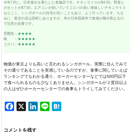
今年7月に、日本進出を果たした老舗店です。チキンライスが$4.50、野菜と
のセットが$7.50。エアコンが効いていてコスパの良い美味しいチキンライス
ならここ。シンガポールの自宅が近いこともあり、よく行っています。ちな
みに、東京の店は田町にありますが、米が日本国産米で食感が随分異なるの
で注意が必要です。
雰囲気：
★★★★
味 ：
★★★★★
コスパ：
★★★★★
物価が東京よりも高いと言われるシンガポール。実際に住んでみて
その通りであることを実感しているのですが、食事に関していえば
ランキングでもわかる通り、ホーカーセンターなどでは500円以下
で食べられるものも少なくありません。シンガポールが２度目以上
の人はぜひホーカーセンターでの食事もトライしてみてください。
F
X
Li
Li
H
a
n
n
at
c
k
e
e
コメントを残す