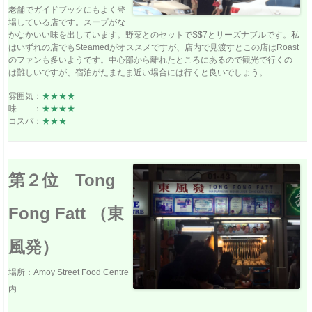
老舗でガイドブックにもよく登
場している店です。スープがな
かなかいい味を出しています。野菜とのセットでS$7とリーズナブルです。私
はいずれの店でもSteamedがオススメですが、店内で見渡すとこの店はRoast
のファンも多いようです。中心部から離れたところにあるので観光で行くの
は難しいですが、宿泊がたまたま近い場合には行くと良いでしょう。
雰囲気：
★★★★
味 ：
★★★★
コスパ：
★★★
第２位 Tong
Fong Fatt （東
風発）
場所：Amoy Street Food Centre
内