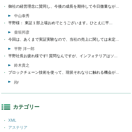
御社の経営理念に賛同し、今後の成長を期待して今日微量なが...
中山泰秀
平野様： 東証１部上場おめでとうございます。ひとえに平...
柴垣邦彦
今回は、あくまで実証実験なので、当社の売上に関しては未定...
平野 洋一郎
平野社長お疲れ様です! 質問なんですが、インフォテリアはソ...
鈴木貴之
ブロックチェーン技術を使って、現状それなりに触れる機会が...
jijy
カテゴリー
XML
アステリア