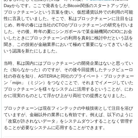
Dayからです。ここで発表をしたBitcoin関係のスタートアップが、
ブロックチェーンという言葉を使い、仮想通貨以外での利用の可能
性に言及していました。そこで、私はブロックチェーンに注目をは
じめ、昨年の春には当社のCTOがブロックチェーンの研究を行いま
した。その後、昨年の夏にシンガポールで某金融機関のCIOにお会
いしたときにブロックチェーンの利用を真剣に検討中だという話を
聞き、この技術が金融業界において極めて重要になってきていると
いう認識を新たにしました。
当時、私は国内にはブロックチェーンの開発企業はないと思ってい
た（知らなかった）のですが、その後今回提携したテックビューロ
社の存在を知り、ASTERIAと同社のプライベート・ブロックチェー
ン「mijin」（ミジン）をつなぐことで、それまでイメージしていた
ブロックチェーンを様々なシステムに活用するということが、にわ
かに現実のものとして浮かび上がり両社での提携となりました。
ブロックチェーンは現在フィンテックの中核技術として注目を浴び
ていますが、金融以外の業界にも有効です。例えば、以下のように
「改竄が許されないデータ」をシステムダウンすることなく管理す
ることが必要なシステムに応用することができます。