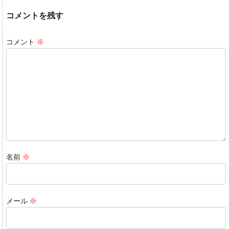
c
k
e
e
コメントを残す
e
e
n
b
dI
a
コメント
※
o
n
o
k
名前
※
メール
※