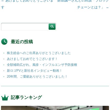
投稿ナビゲーション
←
あけましておめでとうございま
財部誠一さんとの対談「ブロック
す
チェーンとは？」
→
最近の投稿
株主総会へのご出席ありがとうございました
あけましておめでとうございます！
全額補助広がれ、風疹・インフルエンザ予防接種
新ロゴPVと新社名インタビュー動画！
20年間、ご愛顧ありがとうございました！
記事ランキング