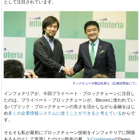
として注目されています。
テックビューロ朝山社長と（記者説明会にて）
インフォテリアが、今回プライベート・ブロックチェーンに注目し
たのは、プライベート・ブロックチェーンが、Bitcoinに使われてい
るパブリック・ブロックチェーンの良さを活かしながら金融をはじ
め
多くの企業情報システムに使うことができると考えている
からで
す。
そもそも私が最初にブロックチェーン技術をインフォテリアに関係
あるものとして意識したのは一昨年の夏、
Y-Combinator
のDemo