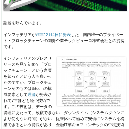
話題を呼んでいます。
インフォテリアが
昨年12月4日に発表
した、国内唯一のプライベー
ト・ブロックチェーンの開発企業テックビューロ株式会社との提携
です。
インフォテリアのプレスリ
リースを見て初めて「ブロ
ックチェーン」という言葉
を知ったという人も多かっ
たのですが、ブロックチェ
ーンそのものはBitcoinの構
成要素として
理論
が発表さ
れて7年ほども経つ技術で
す。この技術は、データの
管理にあたって、改竄できない、ダウンタイム（システムダウンに
より使えない時間）がない、従来比べて極めて安価にシステムを構
築できるという特長があり、金融IT革命＝フィンテックの中核技術