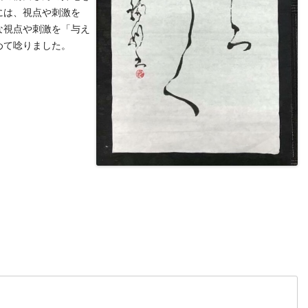
には、視点や刺激を
な視点や刺激を「与え
めて唸りました。
t