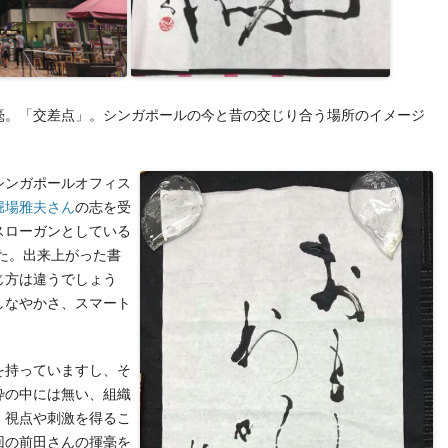
この揮毫。「交差点」。シンガポールの今と昔の交じり合う場所のイメージ
シンガポールオフィス
堀場雅夫さん
の志を受
スローガンとしている
た。出来上がった書
じ方は違うでしょう
しなやかさ、スマート
を持っていますし、そ
枠の中には無い、組織
、視点や刺激を得るこ
回の前田さんの揮毫を