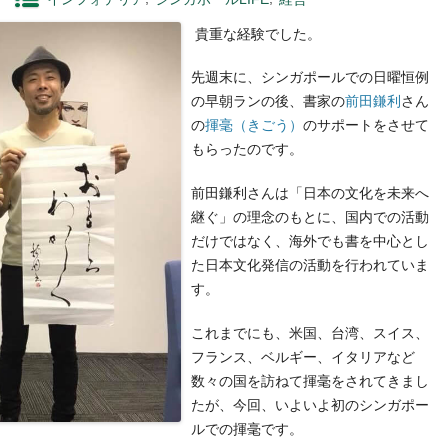
貴重な経験でした。
先週末に、シンガポールでの日曜恒例
の早朝ランの後、書家の
前田鎌利
さん
の
揮毫（きごう）
のサポートをさせて
もらったのです。
前田鎌利さんは「日本の文化を未来へ
継ぐ」の理念のもとに、国内での活動
だけではなく、海外でも書を中心とし
た日本文化発信の活動を行われていま
す。
これまでにも、米国、台湾、スイス、
フランス、ベルギー、イタリアなど
数々の国を訪ねて揮毫をされてきまし
たが、今回、いよいよ初のシンガポー
ルでの揮毫です。