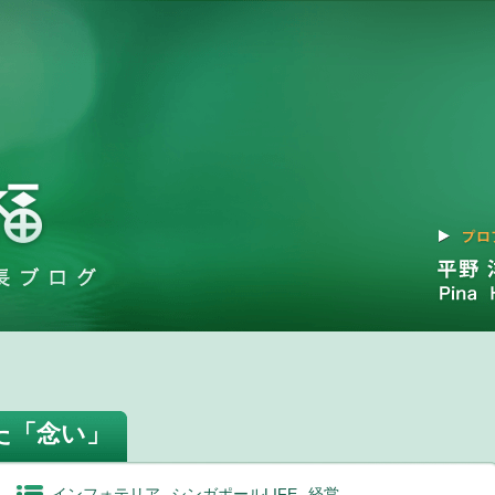
た「念い」
インフォテリア
シンガポールLIFE
経営