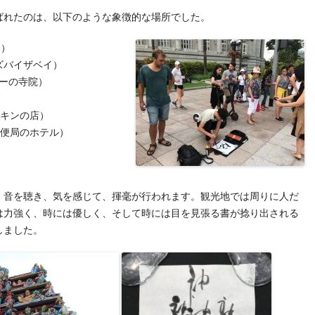
ばれたのは、以下のような象徴的な場所でした。
園）
デンズバイザベイ）
ヒンズーの寺院）
）
パーチキンの店）
、元郵便局のホテル）
）
）
、音を聴き、気を感じて、揮毫が行われます。観光地では周りに人だ
は力強く、時には優しく、そして時には目を見張る書が捻り出される
しました。