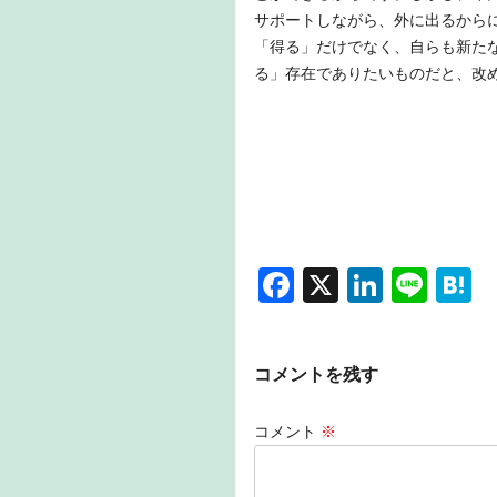
サポートしながら、外に出るから
「得る」だけでなく、自らも新た
る」存在でありたいものだと、改
F
X
Li
Li
H
a
n
n
a
c
k
e
e
コメントを残す
e
e
n
b
dI
a
コメント
※
o
n