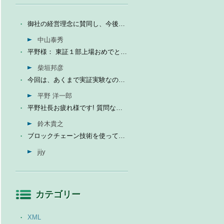
御社の経営理念に賛同し、今後の成長を期待して今日微量なが...
中山泰秀
平野様： 東証１部上場おめでとうございます。ひとえに平...
柴垣邦彦
今回は、あくまで実証実験なので、当社の売上に関しては未定...
平野 洋一郎
平野社長お疲れ様です! 質問なんですが、インフォテリアはソ...
鈴木貴之
ブロックチェーン技術を使って、現状それなりに触れる機会が...
jijy
カテゴリー
XML