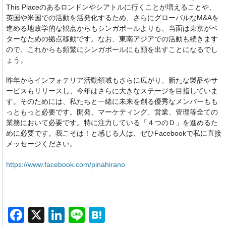
This Placeのあるロンドンやシアトルに行くことが増えることや、
英国や米国での活動を活発化するため、さらにグローバルなM&Aを
進める地政学的な観点からもシンガポールよりも、当面は東京がベ
ターなための拠点移動です。なお、東南アジアでの活動も続きます
ので、これからも頻繁にシンガポールにも顔を出すことになるでし
ょう。
昨年からインフォテリア活動領域もさらに広がり、新たな製品やサ
ービスもリリースし、今年はさらに大きなステージを目指していま
す。そのためには、私たちと一緒に未来を創る優秀なメンバーもも
っともっと必要です。開発、マーケティング、営業、管理等全ての
業務において必要です。特に注力している「４つのＤ」を進めるた
めに必要です。我こそは！と感じる人は、ぜひFacebookで私に直接
メッセージください。
https://www.facebook.com/pinahirano
F
X
Li
Li
H