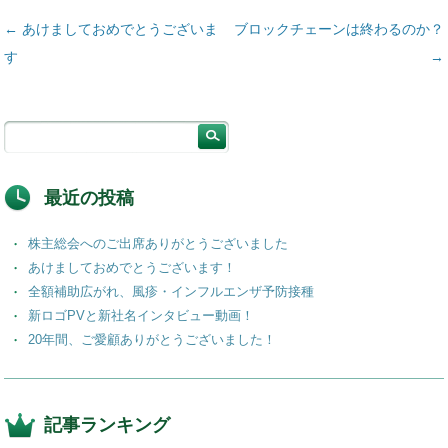
投稿ナビゲーション
←
あけましておめでとうございま
ブロックチェーンは終わるのか？
す
→
最近の投稿
株主総会へのご出席ありがとうございました
あけましておめでとうございます！
全額補助広がれ、風疹・インフルエンザ予防接種
新ロゴPVと新社名インタビュー動画！
20年間、ご愛顧ありがとうございました！
記事ランキング