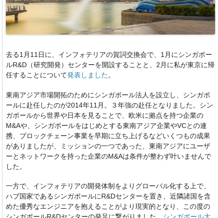
去る1月11日に、インフォテリアの賀詞交換会で、1月にシンガポー
ルR&
D（研究開発）センターを開設することと、2月に私が東京に帰
任することについて
発表しました
。
東南アジア市場開拓のためにシンガポール法人を設立し、シンガポ
ールに赴任したのが2014年11月。３年強の赴任となりました。シン
ガポールから世界や日本を見ることで、欧米に拠点を持つ企業の
M&Aや、シンガポールをはじめとする東南アジア企業やVCとの連
携、ブロックチェーン事業を早期に立ち上げるなどいくつもの成果
がありましたが、ミッションの一つであった、東南アジアにユーザ
ーとネットワークを持った企業のM&Aは条件が整わず叶いませんで
した。
一方で、インフォテリアの開発体制をよりグローバル化する上で、
ハブ国家であるシンガポールにR&Dセンターを置き、近隣諸国を含
めた優秀なエンジニアを抱えることがより現実的となり、この度の
シンガポールR&Dセンターの発足に繋がりました。
シンガポール大