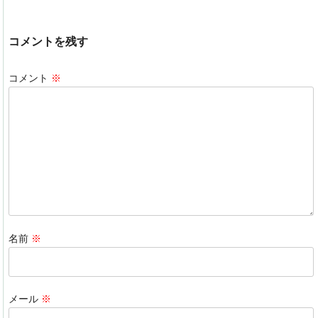
a
n
n
at
c
k
e
e
コメントを残す
e
e
n
b
dI
a
コメント
※
o
n
o
k
名前
※
メール
※