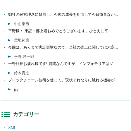
御社の経営理念に賛同し、今後の成長を期待して今日微量なが...
中山泰秀
平野様： 東証１部上場おめでとうございます。ひとえに平...
柴垣邦彦
今回は、あくまで実証実験なので、当社の売上に関しては未定...
平野 洋一郎
平野社長お疲れ様です! 質問なんですが、インフォテリアはソ...
鈴木貴之
ブロックチェーン技術を使って、現状それなりに触れる機会が...
jijy
カテゴリー
XML