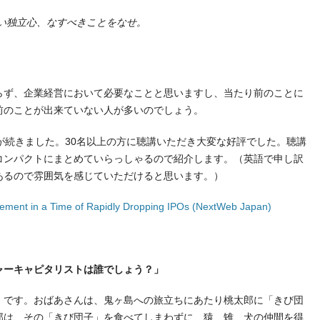
い独立心、なすべきことをなせ。
ず、企業経営において必要なことと思いますし、当たり前のことに
前のことが出来ていない人が多いのでしょう。
が続きました。30名以上の方に聴講いただき大変な好評でした。聴講
コンパクトにまとめていらっしゃるので紹介します。（英語で申し訳
あるので雰囲気を感じていただけると思います。）
ment in a Time of Rapidly Dropping IPOs (NextWeb Japan)
ャーキャピタリストは誰でしょう？」
です。おばあさんは、鬼ヶ島への旅立ちにあたり桃太郎に「きび団
郎は、その「きび団子」を食べてしまわずに、猿、雉、犬の仲間を得