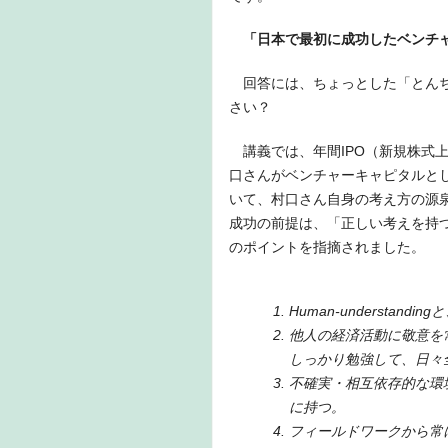
「日本で最初に成功したベンチ
回答には、ちょっとした「とんち
さい？
講義では、年間IPO（新規株式上
口さんがベンチャーキャピタルと
いて、村口さん自身の考え方の源
成功の前提は、「正しい考えを持
のポイントを指摘されました。
Human-understan
他人の経済活動に敬意を
しっかり勉強して、日々
不確実・相互依存的な環
に持つ。
フィールドワークから常に