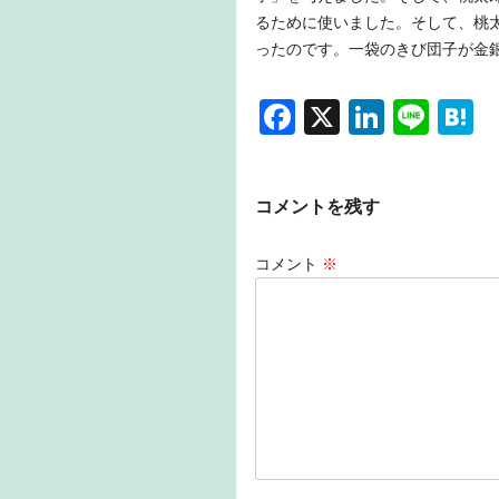
るために使いました。そして、桃
ったのです。一袋のきび団子が金
F
X
Li
Li
H
a
n
n
a
c
k
e
e
コメントを残す
e
e
n
b
dI
a
コメント
※
o
n
o
k