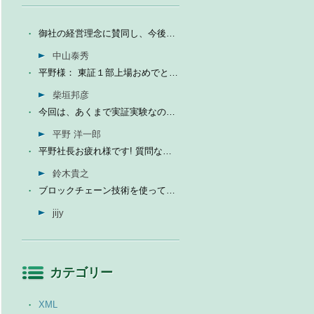
御社の経営理念に賛同し、今後の成長を期待して今日微量なが...
中山泰秀
平野様： 東証１部上場おめでとうございます。ひとえに平...
柴垣邦彦
今回は、あくまで実証実験なので、当社の売上に関しては未定...
平野 洋一郎
平野社長お疲れ様です! 質問なんですが、インフォテリアはソ...
鈴木貴之
ブロックチェーン技術を使って、現状それなりに触れる機会が...
jijy
カテゴリー
XML