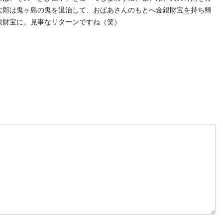
太郎は鬼ヶ島の鬼を退治して、おばあさんのもとへ金銀財宝を持ち帰
銀財宝に。見事なリターンですね（笑）
t