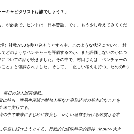
ャーキャピタリストは誰でしょう？」
」が必要で、ヒントは「日本昔話」です。もう少し考えてみてくだ
場）社数が50を割り込もうとする中、このような状況において、村
してどのようなベンチャーを評価するのか、また評価しないのかにつ
泉についての話が続きました。その中で、村口さんは、ベンチャーの
つこと」と強調されました。そして、「正しい考えを持つ」ための5つ
dingと、毎日の対人誠実活動。
常に持ち、商品生産販売財務人事など事業経営の基本的なことを
全速で実行する。
境の中で未来にまじめに投資し、正しい経営を続ける敬虔さを常
学習し続けようとする、行動的な経験科学的精神（Inputを大き