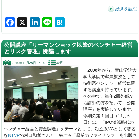
続きを読む
F
X
Li
Li
H
a
n
n
at
c
k
e
e
公開講座「リーマンショック以降のベンチャー経営
e
e
n
とリスク管理」開講します
b
dI
a
経営
2010年11月25日 15:00
o
n
2008年から、青山学院大
学大学院で客員教授として
o
技術系ベンチャー経営に関
k
する講座を持っています。
その中で、毎年2回外部か
ら講師の方を招いて「公開
講座」を実施しています。
今期の第１回目（11月6
日）は、「IPO激減時代の
ベンチャー経営と資金調達」をテーマとして、独立系VCとして著名
な
NTVP
の村口和孝さんと、先ごろ「起業のファイナンス」を出版さ