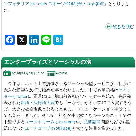
ンフォテリア presents スポーツGOMI拾い in 表参道
」となりまし
た。
続きを読む
F
X
Li
Li
H
a
n
n
at
c
k
e
e
エンタープライズとソーシャルの溝
e
e
n
業界動向
2010年12月09日 17:00
b
dI
a
今年は、ネット上で提供されるソーシャル型サービスが、社会に
o
n
大きな影響を及ぼし始めた年となりました。中でも筆頭格は
ツイッ
o
ター (Twitter)
。正月には、鳩山前首相がツイッターを始め、先週発
表された
新語・流行語大賞
でも「ーなう」がトップ10に入賞するな
k
ど、大きな社会現象となるとともに、コミュニケーション手段とし
ても普及しました。そして、社会の中の様々なシーンをネットで生
中継できる
ユーストリーム (Ustream)
や、
尖閣諸島
問題などでも話
題になった
ユーチューブ (YouTube)
も大きな注目を集めました。