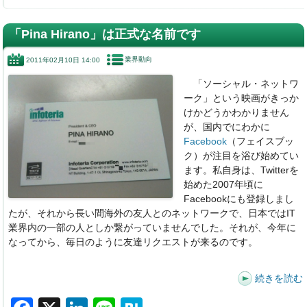
a
n
n
at
c
k
e
e
「Pina Hirano」は正式な名前です
e
e
n
業界動向
2011年02月10日 14:00
b
dI
a
「ソーシャル・ネットワ
o
n
ーク」という映画がきっか
o
けかどうかわかりません
が、国内でにわかに
k
Facebook
（フェイスブッ
ク）が注目を浴び始めてい
ます。私自身は、Twitterを
始めた2007年頃に
Facebookにも登録しまし
たが、それから長い間海外の友人とのネットワークで、日本ではIT
業界内の一部の人としか繋がっていませんでした。それが、今年に
なってから、毎日のように友達リクエストが来るのです。
続きを読む