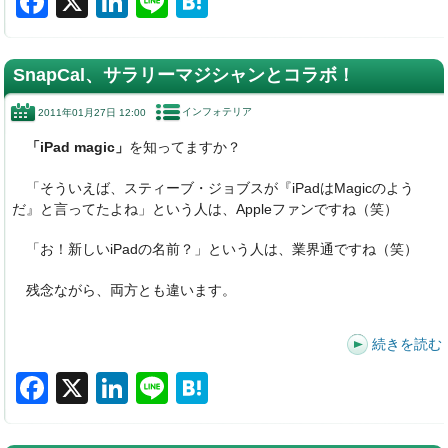
F
X
Li
Li
H
a
n
n
at
c
k
e
e
SnapCal、サラリーマジシャンとコラボ！
e
e
n
インフォテリア
2011年01月27日 12:00
b
dI
a
「iPad magic」
を知ってますか？
o
n
o
「そういえば、スティーブ・ジョブスが『iPadはMagicのよう
だ』と言ってたよね」という人は、Appleファンですね（笑）
k
「お！新しいiPadの名前？」という人は、業界通ですね（笑）
残念ながら、両方とも違います。
続きを読む
F
X
Li
Li
H
a
n
n
at