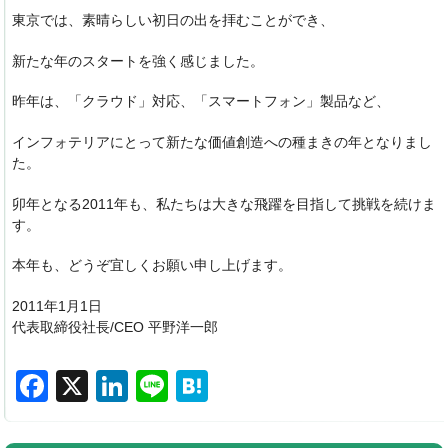
東京では、素晴らしい初日の出を拝むことができ、
新たな年のスタートを強く感じました。
昨年は、「クラウド」対応、「スマートフォン」製品など、
インフォテリアにとって新たな価値創造への種まきの年となりまし
た。
卯年となる2011年も、私たちは大きな飛躍を目指して挑戦を続けま
す。
本年も、どうぞ宜しくお願い申し上げます。
2011年1月1日
代表取締役社長/CEO 平野洋一郎
F
X
Li
Li
H
a
n
n
at