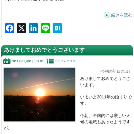
続きを読む
F
X
Li
Li
H
a
n
n
at
c
k
e
e
あけましておめでとうございます
e
e
n
インフォテリア
2011年01月01日 09:00
b
dI
a
（今朝の初日の出）
o
n
あけましておめでとうござ
o
います。
k
いよいよ2011年の始まりで
す。
今朝、全国的には厳しい天
候の地域もあったようです
が、