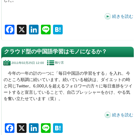
した。
続きを読む
F
X
Li
Li
H
a
n
n
at
c
k
e
e
クラウド型の中国語学習はモノになるか？
e
e
n
独り言
2011年02月25日 12:00
b
dI
a
今年の一年の計の一つに「毎日中国語の学習をする」を入れ、今
o
n
のところ順調に続いています。続いている秘訣は、ダイエットの時
o
と同じTwitter。6,000人を超えるフォロワーの方々に毎日進捗をツイ
ートすると宣言していることで、自己プレッシャーをかけ、やる気
k
を奮い立たせています（笑）。
続きを読む
F
X
Li
Li
H