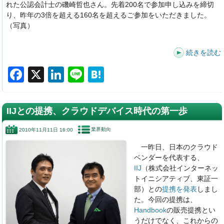
れた公認会計士の磯崎哲也さん。先着200名で参加申し込みを締切
り、昨年の3倍を超える160名を超えるご参加をいただきました。
（写真）
続きを読む
F
X
Li
Li
H
a
n
n
at
c
k
e
e
IIJとの提携、クラウドデバイス時代の第一歩
e
e
n
業界動向
2010年11月11日 16:00
b
dI
a
一昨日、日本のクラウド
o
n
ベンダーを代表する、
o
IIJ
（株式会社インターネッ
トイニシアティブ、東証一
k
部）との
提携を発表
しまし
た。今回の提携は、
Handbook
の販売提携とい
うだけでなく、これからの