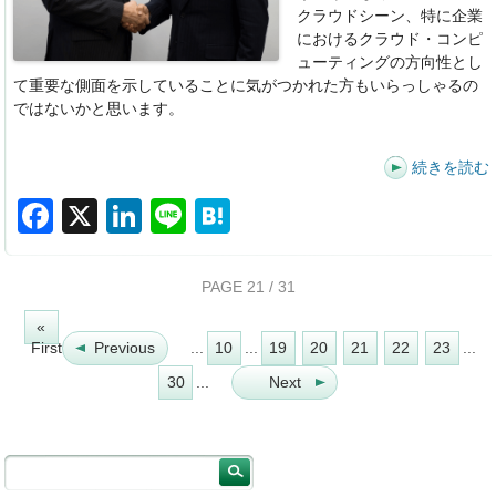
クラウドシーン、特に企業
におけるクラウド・コンピ
ューティングの方向性とし
て重要な側面を示していることに気がつかれた方もいらっしゃるの
ではないかと思います。
続きを読む
F
X
Li
Li
H
a
n
n
at
c
k
e
e
PAGE 21 / 31
e
e
n
«
b
dI
a
First
Previous
...
10
...
19
20
21
22
23
...
o
n
30
...
Next
o
k