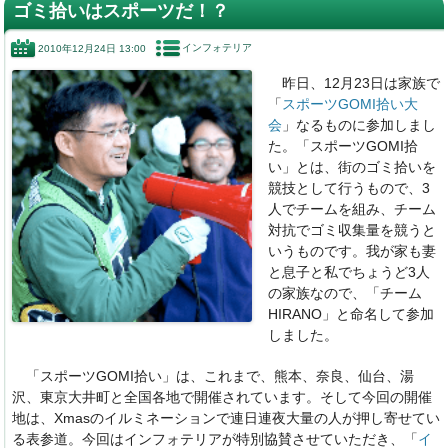
c
k
e
e
ゴミ拾いはスポーツだ！？
e
e
n
インフォテリア
2010年12月24日 13:00
b
dI
a
昨日、12月23日は家族で
o
n
「
スポーツGOMI拾い大
o
会
」なるものに参加しまし
た。「スポーツGOMI拾
k
い」とは、街のゴミ拾いを
競技として行うもので、3
人でチームを組み、チーム
対抗でゴミ収集量を競うと
いうものです。我が家も妻
と息子と私でちょうど3人
の家族なので、「チーム
HIRANO」と命名して参加
しました。
「スポーツGOMI拾い」は、これまで、熊本、奈良、仙台、湯
沢、東京大井町と全国各地で開催されています。そして今回の開催
地は、Xmasのイルミネーションで連日連夜大量の人が押し寄せてい
る表参道。今回はインフォテリアが特別協賛させていただき、「
イ