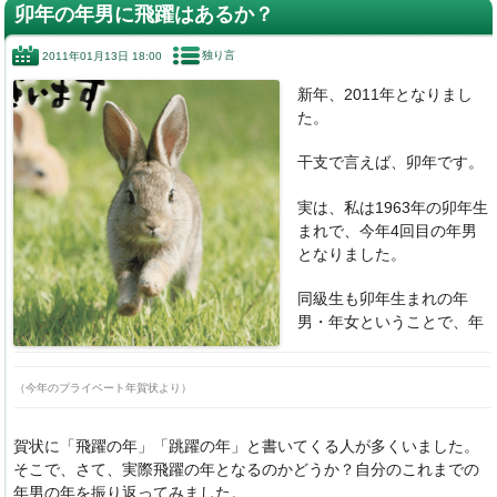
c
k
e
e
卯年の年男に飛躍はあるか？
e
e
n
独り言
2011年01月13日 18:00
b
dI
a
新年、2011年となりまし
o
n
た。
o
干支で言えば、卯年です。
k
実は、私は1963年の卯年生
まれで、今年4回目の年男
となりました。
同級生も卯年生まれの年
男・年女ということで、年
（今年のプライベート年賀状より）
賀状に「飛躍の年」「跳躍の年」と書いてくる人が多くいました。
そこで、さて、実際飛躍の年となるのかどうか？自分のこれまでの
年男の年を振り返ってみました。