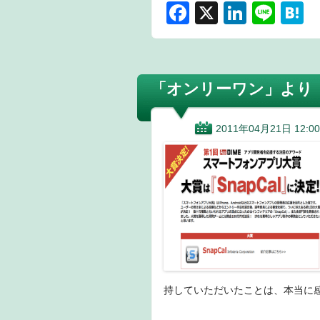
F
X
Li
Li
H
a
n
n
a
c
k
e
e
e
e
n
「オンリーワン」より
b
dI
a
o
n
2011年04月21日 12:00
o
k
持していただいたことは、本当に