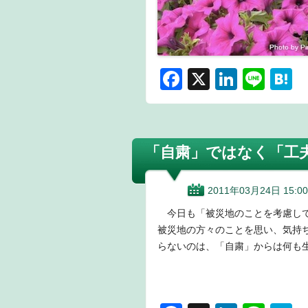
F
X
Li
Li
H
a
n
n
a
c
k
e
e
e
e
n
「自粛」ではなく「工
b
dI
a
o
n
2011年03月24日 15:00
o
今日も「被災地のことを考慮して
k
被災地の方々のことを思い、気持
らないのは、「自粛」からは何も