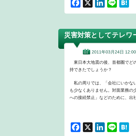
F
X
Li
Li
H
a
n
n
a
c
k
e
e
e
e
n
災害対策としてテレワ
b
dI
a
o
n
2011年03月24日 12:00
o
東日本大地震の後、首都圏でどの
k
持できたでしょうか？
私の周りでは、「会社にいかない
も少なくありません。対面業務の
への接続禁止」などのために、出
F
X
Li
Li
H