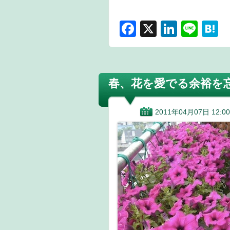
F
X
Li
Li
H
a
n
n
a
c
k
e
e
e
e
n
春、花を愛でる余裕を
b
dI
a
o
n
2011年04月07日 12:00
o
k