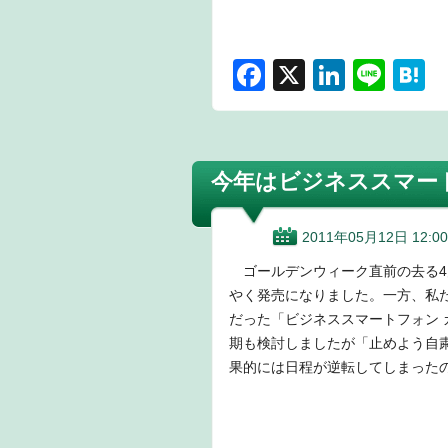
F
X
Li
Li
H
a
n
n
a
c
k
e
e
e
e
n
今年はビジネススマー
b
dI
a
o
n
2011年05月12日 12:00
o
ゴールデンウィーク直前の去る4月2
k
やく発売になりました。一方、私た
だった「ビジネススマートフォン カ
期も検討しましたが「止めよう自
果的には日程が逆転してしまった