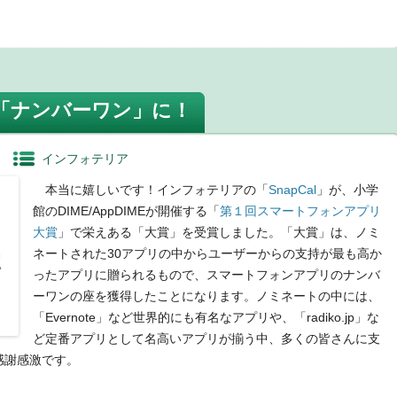
t
「ナンバーワン」に！
インフォテリア
本当に嬉しいです！インフォテリアの「
SnapCal
」が、小学
館のDIME/AppDIMEが開催する「
第１回スマートフォンアプリ
大賞
」で栄えある「大賞」を受賞しました。「大賞」は、ノミ
ネートされた30アプリの中からユーザーからの支持が最も高か
ったアプリに贈られるもので、スマートフォンアプリのナンバ
ーワンの座を獲得したことになります。ノミネートの中には、
「Evernote」など世界的にも有名なアプリや、「radiko.jp」な
ど定番アプリとして名高いアプリが揃う中、多くの皆さんに支
感謝感激です。