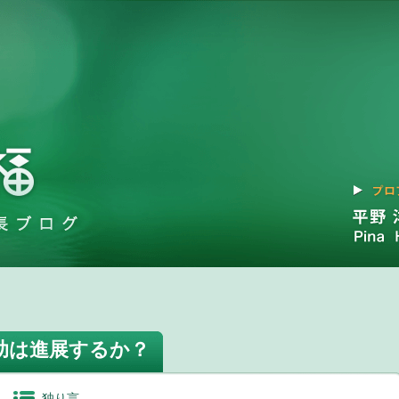
助は進展するか？
独り言