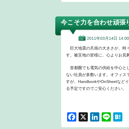
a
n
n
a
c
k
e
e
e
e
n
今こそ力を合わせ頑張
b
dI
a
o
n
2011年03月14日 14:00
o
巨大地震の爪痕の大きさが、時々
k
す。被災地の皆様に、心よりお見
首都圏でも電気の供給を中心とし
ない社員が多数います。オフィス
すが、HandbookやOnShe
る予定ですのでご安心ください。
F
X
Li
Li
H
a
n
n
a