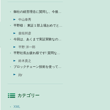
御社の経営理念に賛同し、今後の成長を期待して今日微量なが...
中山泰秀
平野様： 東証１部上場おめでとうございます。ひとえに平...
柴垣邦彦
今回は、あくまで実証実験なので、当社の売上に関しては未定...
平野 洋一郎
平野社長お疲れ様です! 質問なんですが、インフォテリアはソ...
鈴木貴之
ブロックチェーン技術を使って、現状それなりに触れる機会が...
jijy
カテゴリー
XML