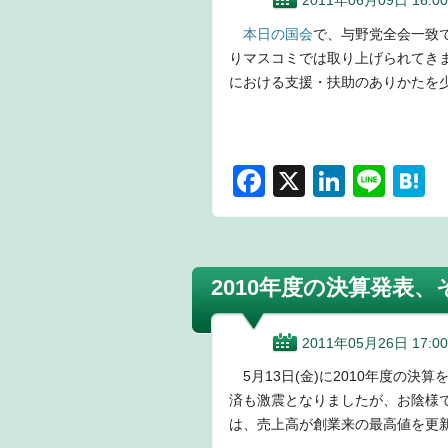
2011年06月09日 16:00
本日の国会
で、与野党全会一致
りマスコミでは取り上げられてき
における支援・扶助のありかたを
F
X
Li
Li
H
a
n
n
a
c
k
e
e
e
e
n
2010年度の決算発表
b
dI
a
o
n
2011年05月26日 17:00
o
5月13日(金)に2010年度の決
k
済も激震となりましたが、お陰様
は、売上高が創業来の最高値を更