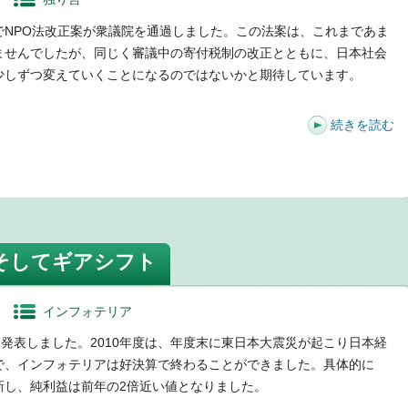
でNPO法改正案が衆議院を通過しました。この法案は、これまであま
ませんでしたが、同じく審議中の寄付税制の改正とともに、日本社会
少しずつ変えていくことになるのではないかと期待しています。
続きを読む
t
、そしてギアシフト
インフォテリア
算を発表しました。2010年度は、年度末に東日本大震災が起こり日本経
で、インフォテリアは好決算で終わることができました。具体的に
新し、純利益は前年の2倍近い値となりました。